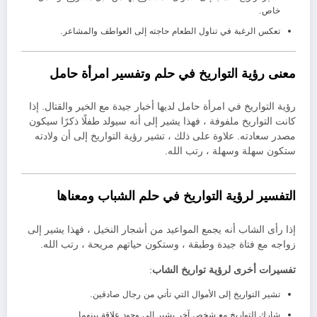
خاص.
تعكس الرغبة في تناول الطعام حاجته إلى العواطف والمشاعر.
معنى رؤية التواريخ في حلم وتفسير امرأة حامل
رؤية التواريخ في امرأة حامل لديها أخبار جيدة مع الخير والقتال. إذا
كانت التواريخ ملفوفة ، فهذا يشير إلى أنه سيولد طفلًا ذكرًا سيكون
مصدر سعادته. علاوة على ذلك ، تشير رؤية التواريخ إلى أن ولادته
ستكون سهلة وسهلة ، رتب الله.
التفسير لرؤية التواريخ في حلم الشباب ومعناها
إذا رأى الشاب أنه يجمع المواعيد من أشجار النخيل ، فهذا يشير إلى
زواجه مع فتاة جيدة وطبقة ، وستكون حياتهم مريحة ، رتب الله.
تفسيرات أخرى لرؤية تواريخ الشاب
:
تشير التواريخ إلى الأموال التي تأتي من رجال صادقين.
شارك التواريخ مع شخص آخر يشير إلى وجود علاقة بينهما.