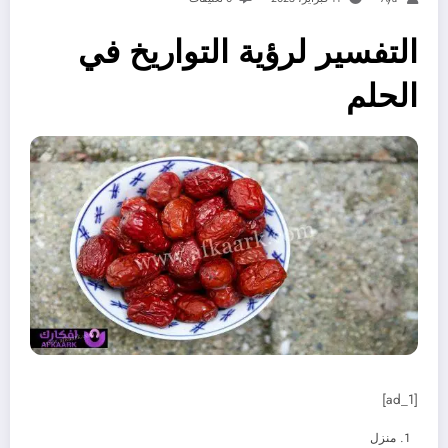
التفسير لرؤية التواريخ في
الحلم
[ad_1]
منزل