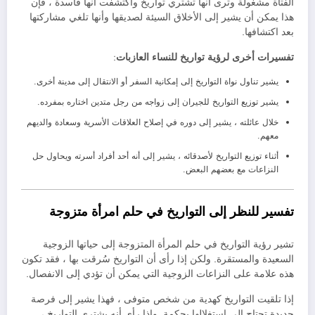
الفتاة مشغولة وترى أنها تشتري تواريخ واكتشفت أنها فاسدة ، فإن
هذا يمكن أن يشير إلى الأخلاق السيئة لصديقها وأنها تلغي مشاركتها
بعد اكتشافها.
تفسيرات أخرى لرؤية تواريخ للنساء العازبات
:
يشير تناول نواة التواريخ إلى إمكانية السفر أو الانتقال إلى مدينة أخرى.
يشير توزيع التواريخ للجيران إلى زواجه من رجل متدين اختاره بمفرده.
خلال عائلته ، يشير إلى دوره في إصلاح العلاقات الأسرية وسعادة والديهم
معهم.
أثناء توزيع التواريخ لأصدقائه ، يشير إلى أنه أحد أفراد أسرته ويحاول حل
النزاعات مع بعضهم البعض.
تفسير للنظر إلى التواريخ في حلم امرأة متزوجة
تشير رؤية التواريخ في حلم المرأة المتزوجة إلى حياتها الزوجية
السعيدة والمستقرة. ولكن إذا رأى أن التواريخ سُرقت بها ، فقد تكون
هذه علامة على النزاعات الزوجية التي يمكن أن تؤدي إلى الانفصال.
إذا تلقيت التواريخ كهدية من شخص متوفى ، فهذا يشير إلى فرصة
جديدة تحتاج إلى استغلالها بحكمة. وإذا رأى أنه يشتري التواريخ ،