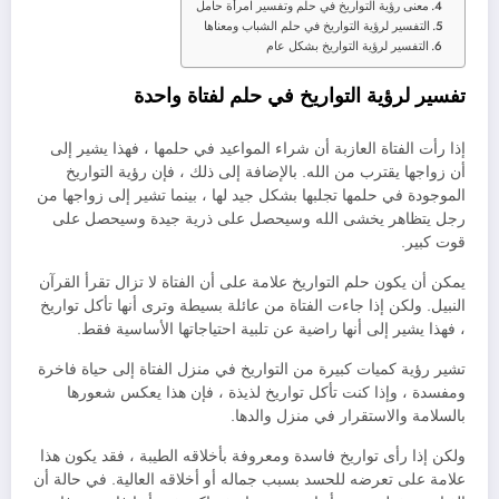
معنى رؤية التواريخ في حلم وتفسير امرأة حامل
التفسير لرؤية التواريخ في حلم الشباب ومعناها
التفسير لرؤية التواريخ بشكل عام
تفسير لرؤية التواريخ في حلم لفتاة واحدة
إذا رأت الفتاة العازبة أن شراء المواعيد في حلمها ، فهذا يشير إلى
أن زواجها يقترب من الله. بالإضافة إلى ذلك ، فإن رؤية التواريخ
الموجودة في حلمها تجلبها بشكل جيد لها ، بينما تشير إلى زواجها من
رجل يتظاهر يخشى الله وسيحصل على ذرية جيدة وسيحصل على
قوت كبير.
يمكن أن يكون حلم التواريخ علامة على أن الفتاة لا تزال تقرأ القرآن
النبيل. ولكن إذا جاءت الفتاة من عائلة بسيطة وترى أنها تأكل تواريخ
، فهذا يشير إلى أنها راضية عن تلبية احتياجاتها الأساسية فقط.
تشير رؤية كميات كبيرة من التواريخ في منزل الفتاة إلى حياة فاخرة
ومفسدة ، وإذا كنت تأكل تواريخ لذيذة ، فإن هذا يعكس شعورها
بالسلامة والاستقرار في منزل والدها.
ولكن إذا رأى تواريخ فاسدة ومعروفة بأخلاقه الطيبة ، فقد يكون هذا
علامة على تعرضه للحسد بسبب جماله أو أخلاقه العالية. في حالة أن