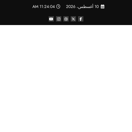
لتجاوز
10 أغسطس، 2026
11:24:05 AM
لى
لمحتوى