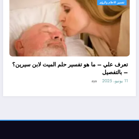
الرؤى
تفسير الاحلام وال
تعرف علي –
– بالتفصيل
11 يونيو، 2025
– ما هو تأويل ابن سيرين لتفسير حلم
لمتزوجة؟ – بالتفصيل
aya