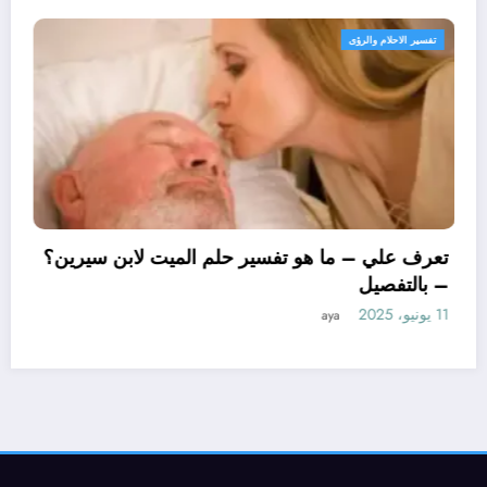
تفسير الاحلام والرؤى
تعرف علي – م
– بالتفصيل
11 يونيو، 2025
ما هو تأويل ابن سيرين لتفسير حلم
زوجة؟ – بالتفصيل
aya