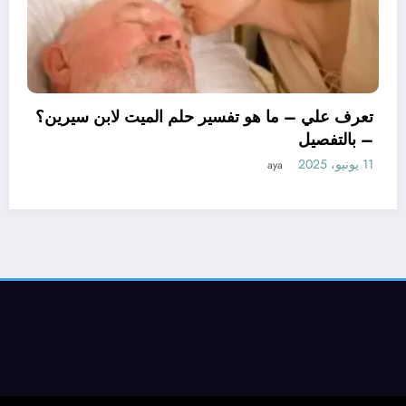
تعرف
– با
11 يونيو، 2025
ف علي – ما هو تأويل ابن سيرين لتفسير حلم
ساور للمتزوجة؟ – بالتفصيل
aya