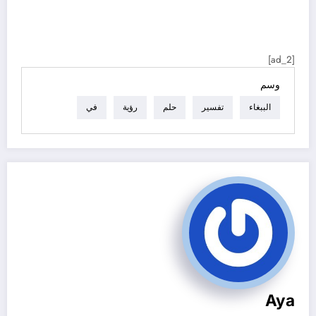
[ad_2]
وسم
الببغاء
تفسير
حلم
رؤية
في
Aya