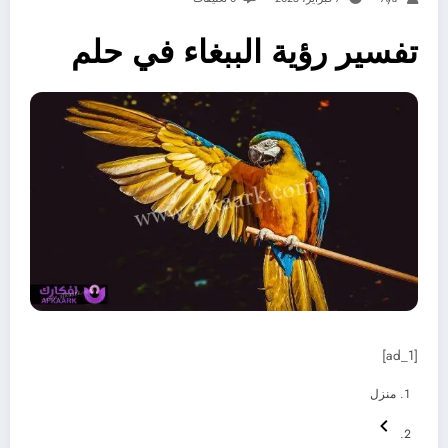
تفسير رؤية الببغاء في حلم
[ad_1]
منزل