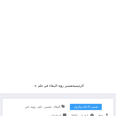
الرئيسية
تفسير رؤية الببغاء في حلم
,
,
,
,
تفسير الاحلام والرؤى
الببغاء
تفسير
حلم
رؤية
في
Aya
7 فبراير، 2025
0 تعليقات