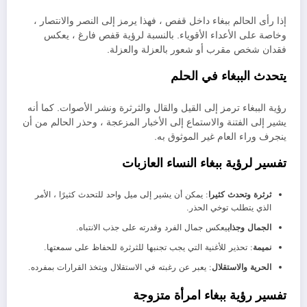
إذا رأى الحالم ببغاء داخل قفص ، فهذا يرمز إلى النصر والانتصار ،
وخاصة على الأعداء الأقوياء. بالنسبة لرؤية قفص فارغ ، يعكس
فقدان شخص مقرب أو شعور بالعزلة والعزلة.
يتحدث الببغاء في الحلم
رؤية الببغاء ترمز إلى القيل والقال والثرثرة ونشر الأصوات. كما أنه
يشير إلى الفتنة والاستماع إلى الأخبار المزعجة ، وحذر الحالم من أن
ينجرف وراء العام غير الموثوق به.
تفسير لرؤية ببغاء النساء العازبات
ثرثرة وتحدث كثيرا
: يمكن أن يشير إلى ميل واحد للتحدث كثيرًا ، الأمر
الذي يتطلب توخي الحذر.
الجمال وجذاب
يعكس جمال الفرد وقدرته على جذب الانتباه.
نميمة
: تحذير للأغنية التي يجب تجنبها للثرثرة للحفاظ على سمعتها.
الحرية والاستقلال
: يعبر عن رغبته في الاستقلال ويتخذ القرارات بمفرده.
تفسير رؤية ببغاء امرأة متزوجة