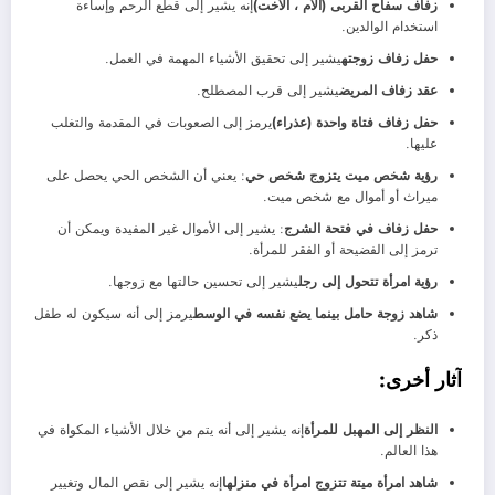
زفاف سفاح القربى (الأم ، الأخت)
إنه يشير إلى قطع الرحم وإساءة
استخدام الوالدين.
حفل زفاف زوجته
يشير إلى تحقيق الأشياء المهمة في العمل.
عقد زفاف المريض
يشير إلى قرب المصطلح.
حفل زفاف فتاة واحدة (عذراء)
يرمز إلى الصعوبات في المقدمة والتغلب
عليها.
رؤية شخص ميت يتزوج شخص حي
: يعني أن الشخص الحي يحصل على
ميراث أو أموال مع شخص ميت.
حفل زفاف في فتحة الشرج
: يشير إلى الأموال غير المفيدة ويمكن أن
ترمز إلى الفضيحة أو الفقر للمرأة.
رؤية امرأة تتحول إلى رجل
يشير إلى تحسين حالتها مع زوجها.
شاهد زوجة حامل بينما يضع نفسه في الوسط
يرمز إلى أنه سيكون له طفل
ذكر.
آثار أخرى:
النظر إلى المهبل للمرأة
إنه يشير إلى أنه يتم من خلال الأشياء المكواة في
هذا العالم.
شاهد امرأة ميتة تتزوج امرأة في منزلها
إنه يشير إلى نقص المال وتغيير