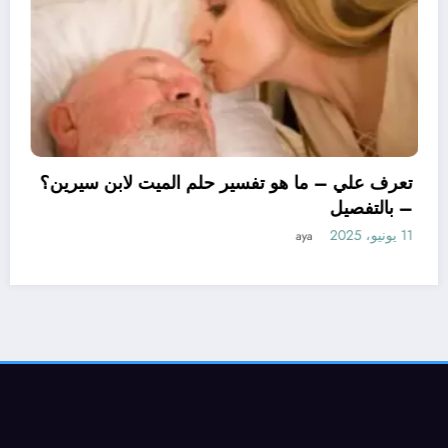
تعرف علي – م
– بالتفصيل
11 يونيو، 2025
ما هو تأويل ابن سيرين لتفسير حلم
زوجة؟ – بالتفصيل
aya