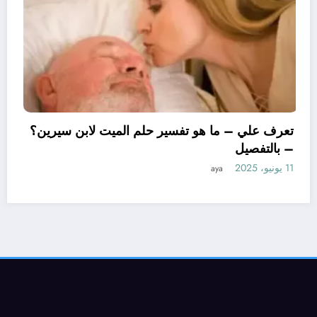
تعرف علي – ما هو تفسي
– بالتفصيل
11 يونيو، 2025
aya
يل ابن سيرين لتفسير حلم
التفصيل