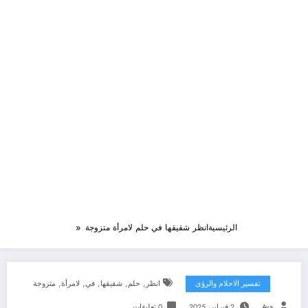
الرئيسية
انظر شقيقها في حلم لامرأة متزوجة
,
,
,
,
,
تفسير الاحلام والرؤى
انظر
حلم
شقيقها
في
لامرأة
متزوجة
Aya
2 فبراير، 2025
0 تعليقات