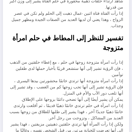
شاهد ارتداء حلقات ذهبية محفورة في حلم الفتاة يشير إلى وزن أكبر
من قدرتها.
إذا رأت الفتاة فتاة اثنين -عمال ذهبت إلى الحلم ولم تكن في عصر
الزواج ، وهذا يعني أن لديها العديد من الصفات الجيدة ومظهر جميل
وجذاب.
تفسير للنظر إلى المطاط في حلم امرأة
متزوجة
إذا رأت امرأة متزوجة زوجها في حلم ، مع إعطاء حلقتين من الذهب
، فإن الرؤية تشير إلى أنها ستشعر قريبًا بأخبار حملها لدى طفلين
توأمين.
إذا رأت امرأة متزوجة أنها ترتدي خاتمًا محشورتين بيدها اليسرى ،
فإن الرؤية تشير إلى أنها تحب زوجها كم من الغضب ، وقد تشير إلى
أنها تلعب دور الأب والأم في المنزل.
يمكن أن يشير أيضًا إلى أنها تضحي دائمًا بزوجها على الإطلاق.
إذا رأت امرأة في حلم ترتدي خاتمًا ذهبيًا قديمًا ، ثم أقلعت وارتدى
خاتمًا ذهبيًا جديدًا آخر ، فهذا يشير إلى طلبها للطلاق من زوجها بسبب
العديد من المشاكل ، وتزوجت من رجل آخر.
ولكن إذا رأت المرأة أنها ترتدي حلقتين ذهبيتين مزيفتين ، فهذا يشير
إلى أنها تعرضت للخيانة مرتين من قبل الشخص نفسه ، وغالبًا ما