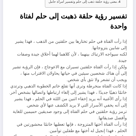
معنى رؤية حلقة ذهب إلى حلم وتفسير امرأة حامل
تفسير رؤية حلقة ذهبت إلى حلم لفتاة
واحدة
إذا رأت الفتاة في حلم تختارها بين حلقتين من الذهب ، فهذا يشير
إلى شابين يتزوجانها.
لكنه سيواجه الارتباك بينهما ، لأن كلاهما لهما أخلاق جيدة وصفات
جيدة.
ولكن إذا رأت الفتاة حلقتين تسيران مع الاعوجاج ، فإن الرؤية تشير
إلى أن هناك شخصين سيئين في حياتها يحاولان الاقتراب منها ،
ويجب أن تشعر ولا تثق بأي شخص.
إذا كانت الفتاة منخرطة وترى أنها تقلع خاتم الخطوبة الذهبي وترتدي
خاتمًا ذهبيًا جديدًا ، فهذا يشير إلى إلغاء ارتباطها واتصالها بشخص آخر.
إذا رأى الأغنية أنه يريد إخفاء اثنين من اللثة في الحلم ، فهذا يشير
إلى أنه يخفي الأسرار التي لا يريد الكشف عنها لأي شخص.
ترمز رؤية حلقتين في حلم الفتاة إلى وجود صديقين حميمين للغاية
وأفضل صديقاتها.
إذا رأت الفتاة أختها المتزوجة ، فإنها تعطيها خاتمًا محشورتين في
الحلم ، فهذا إنجيل له أختها مع طفلين توأمين.