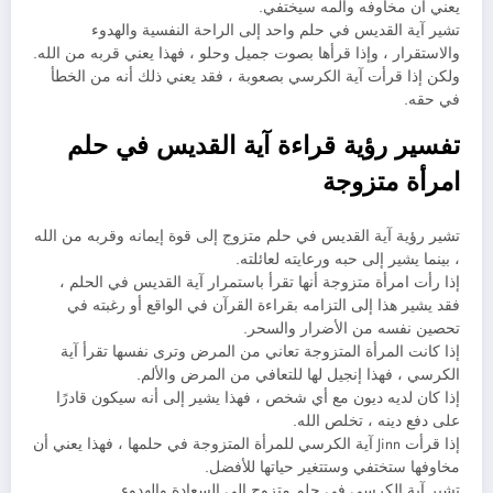
يعني أن مخاوفه وألمه سيختفي.
تشير آية القديس في حلم واحد إلى الراحة النفسية والهدوء
والاستقرار ، وإذا قرأها بصوت جميل وحلو ، فهذا يعني قربه من الله.
ولكن إذا قرأت آية الكرسي بصعوبة ، فقد يعني ذلك أنه من الخطأ
في حقه.
تفسير رؤية قراءة آية القديس في حلم
امرأة متزوجة
تشير رؤية آية القديس في حلم متزوج إلى قوة إيمانه وقربه من الله
، بينما يشير إلى حبه ورعايته لعائلته.
إذا رأت امرأة متزوجة أنها تقرأ باستمرار آية القديس في الحلم ،
فقد يشير هذا إلى التزامه بقراءة القرآن في الواقع أو رغبته في
تحصين نفسه من الأضرار والسحر.
إذا كانت المرأة المتزوجة تعاني من المرض وترى نفسها تقرأ آية
الكرسي ، فهذا إنجيل لها للتعافي من المرض والألم.
إذا كان لديه ديون مع أي شخص ، فهذا يشير إلى أنه سيكون قادرًا
على دفع دينه ، تخلص الله.
إذا قرأت Jinn آية الكرسي للمرأة المتزوجة في حلمها ، فهذا يعني أن
مخاوفها ستختفي وستتغير حياتها للأفضل.
تشير آية الكرسي في حلم متزوج إلى السعادة والهدوء.