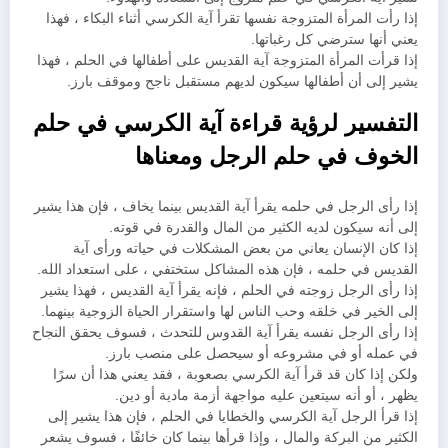
إذا رأت المرأة المتزوجة نفسها تقرأ آية الكرسي أثناء البكاء ، فهذا
يعني أنها سترضي كل رغباتها.
إذا قرأت المرأة المتزوجة آية القديس على أطفالها في الحلم ، فهذا
يشير إلى أن أطفالها سيكون لديهم مستقبل ناجح وموقف بارز.
التفسير لرؤية قراءة آية الكرسي في حلم
الخوف في حلم الرجل ومعناها
إذا رأى الرجل في حلمه يقرأ آية القديس بينما يخاف ، فإن هذا يشير
إلى أنه سيكون لديه الكثير من المال والقدرة في قوته.
إذا كان الإنسان يعاني من بعض المشكلات في حياته ورأى آية
القديس في حلمه ، فإن هذه المشاكل ستختفي ، على استعداد الله.
إذا رأى الرجل زوجته في الحلم ، فإنه يقرأ آية القديس ، فهذا يشير
إلى الخير في خلقه وحب الناس لها واستقرار الحياة الزوجية بينهما.
إذا رأى الرجل نفسه يقرأ آية القدوس للتحدث ، فسوف يحقق النجاح
في عمله أو في مشروعه أو سيحصل على منصب بارز.
ولكن إذا كان قد قرأ آية الكرسي بصعوبة ، فقد يعني هذا أن سرًا
يظهر ، أو أنه سيتعين عليه مواجهة أزمة مادية أو دين.
إذا قرأ الرجل آية الكرسي والخطايا في الحلم ، فإن هذا يشير إلى
الكثير من البركة والمال ، وإذا قرأها بينما كان خائفًا ، فسوف يشعر