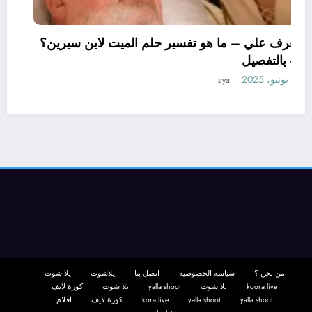
تعرف علي – ما هو تفسير حلم الميت لابن سيرين؟
– بالتفصيل
11 يونيو، 2025
aya
من نحن ؟
سياسة الخصوصية
اتصل بنا
يلاشوت
يلا شوت
koora live
يلا شوت
yalla shoot
يلا شوت
كورة لايف
yalla shoot
yalla shoot
kora live
كورة لايف
افلام