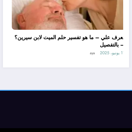
تعرف علي – ما هو تفسير حلم الميت لابن س
– بالتفصيل
11 يونيو، 2025
aya
 حلم