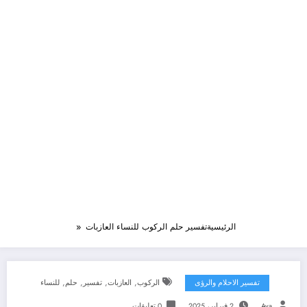
الرئيسية
تفسير حلم الركوب للنساء العازبات
,
,
,
,
تفسير الاحلام والرؤى
الركوب
العازبات
تفسير
حلم
للنساء
Aya
2 فبراير، 2025
0 تعليقات