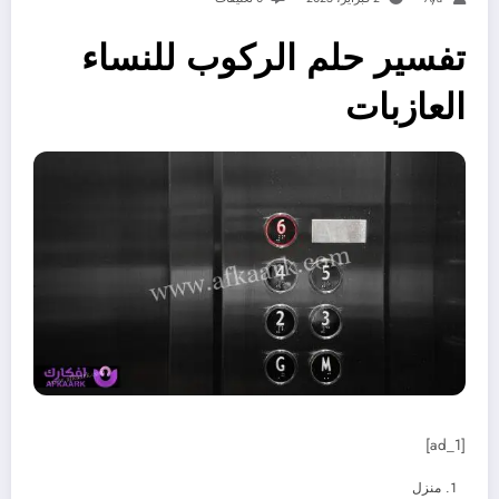
تفسير حلم الركوب للنساء
العازبات
[ad_1]
منزل