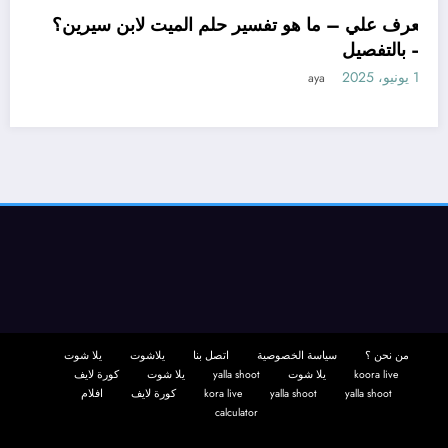
تعرف علي – ما هو تفسير حلم الميت لابن سيرين؟
– بالتفصيل
11 يونيو، 2025
aya
من نحن ؟
سياسة الخصوصية
اتصل بنا
يلاشوت
يلا شوت
koora live
يلا شوت
yalla shoot
يلا شوت
كورة لايف
yalla shoot
yalla shoot
kora live
كورة لايف
افلام
calculator