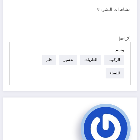
مشاهدات النشر:
9
[ad_2]
وسم
الركوب
العازبات
تفسير
حلم
للنساء