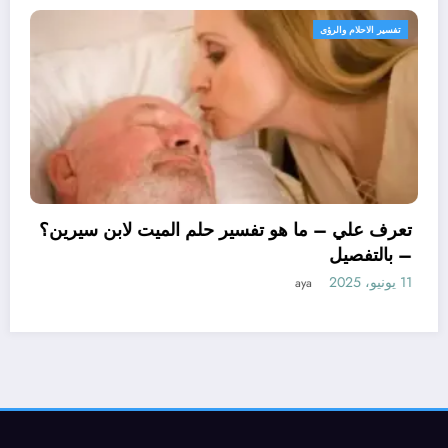
تفسير الاحلام والرؤى
تعرف علي – ما
– بالتفصيل
11 يونيو، 2025
ya
ا هو تأويل ابن سيرين لتفسير حلم
وجة؟ – بالتفصيل
aya