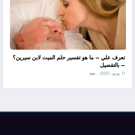
تعرف علي – ما هو تفسير ح
– بالتفصيل
11 يونيو، 2025
aya
بن سيرين لتفسير حلم
صيل