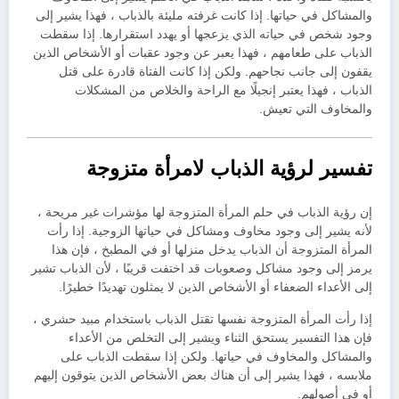
والمشاكل في حياتها. إذا كانت غرفته مليئة بالذباب ، فهذا يشير إلى
وجود شخص في حياته الذي يزعجها أو يهدد استقرارها. إذا سقطت
الذباب على طعامهم ، فهذا يعبر عن وجود عقبات أو الأشخاص الذين
يقفون إلى جانب نجاحهم. ولكن إذا كانت الفتاة قادرة على قتل
الذباب ، فهذا يعتبر إنجيلًا مع الراحة والخلاص من المشكلات
والمخاوف التي تعيش.
تفسير لرؤية الذباب لامرأة متزوجة
إن رؤية الذباب في حلم المرأة المتزوجة لها مؤشرات غير مريحة ،
لأنه يشير إلى وجود مخاوف ومشاكل في حياتها الزوجية. إذا رأت
المرأة المتزوجة أن الذباب يدخل منزلها أو في المطبخ ، فإن هذا
يرمز إلى وجود مشاكل وصعوبات قد اختفت قريبًا ، لأن الذباب تشير
إلى الأعداء الضعفاء أو الأشخاص الذين لا يمثلون تهديدًا خطيرًا.
إذا رأت المرأة المتزوجة نفسها تقتل الذباب باستخدام مبيد حشري ،
فإن هذا التفسير يستحق الثناء ويشير إلى التخلص من الأعداء
والمشاكل والمخاوف في حياتها. ولكن إذا سقطت الذباب على
ملابسه ، فهذا يشير إلى أن هناك بعض الأشخاص الذين يتوقون إليهم
أو في أصولهم.