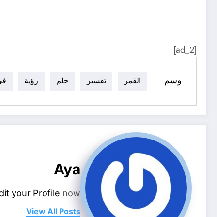
[ad_2]
وسم
القمر
تفسير
حلم
رؤية
في
Aya
dit your Profile
now.
View All Posts