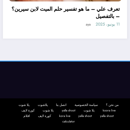
تعرف علي – ما هو تفسير
– بالتفصيل
11 يونيو، 2025
aya
ل ابن سيرين لتفسير حلم
لتفصيل
من نحن ؟
سياسة الخصوصية
اتصل بنا
يلاشوت
يلا شوت
koora live
يلا شوت
yalla shoot
يلا شوت
كورة لايف