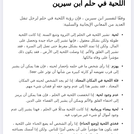
اللحية في حلم ابن سيرين
وفقًا لتفسير ابن سيرين ، فإن رؤية اللحية في حلم لرجل تنقل
العديد من المعاني الإيجابية والسلبية:
لحية
: تشير اللحية في الحلم إلى الثروة وتتبع السنة. إذا كانت اللحية
طويلة ولكن بشكل معقول ، فإنها تشير إلى حياة جيدة وتحصل على
المال. ولكن إذا تمتد اللحية بشكل مفرط حتى تصل إلى السرة ، فقد
تشير إلى القلق والألم. إذا وصلت اللحية إلى الأرض ، فقد يكون ذلك
مؤشراً على وفاة مالكها.
يهزم
: إذا رأى شخص ما في حلمه بإحضار لحيته ، فإن هذا يمكن أن يشير
إلى قرب تفويضه أو كارثة كبيرة من شأنها أن تؤثر على Seer.
قلة اللحية في المكان المعتاد
: إذا لم يجد الشخص لحيته في المكان
المعتاد ، فقد يشير هذا إلى عدم وجود حقه أو فقدان شيء مهم.
عدم وجود لحية
: إذا انخفضت اللحية في الحلم ، فإن هذا يمكن أن يرمز
إلى اختفاء القلق والألم ويمكن أن يشير إلى القضاء على الدين.
لحية بيضاء ورمادية
: إذا كانت اللحية مدللًا في الحلم ، فهذا يشير إلى عدم
وجود أموال أو شيء غير مرغوب فيه.
فخذي اللحية (وضع الحناء)
: إذا رأى الشخص أنه يضع الحناء على اللحية ،
فقد يكون هذا مؤشراً على أن يخفي أمرًا للناس. ولكن إذا أمسك بصباغته