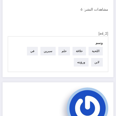
مشاهدات النشر:
6
[ad_2]
وسم
اللحية
حلاقة
حلم
سيرين
في
لابن
ورؤيته