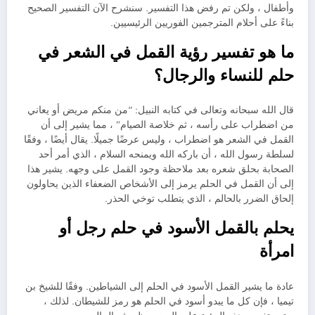
وأطفال ، ولكن تم رفض هذا التفسير. سنشرح الآن التفسير الصحيح
بناءً على أحلام المترجمين الفوريين الرئيسيين.
ما هو تفسير رؤية القمل في الشعر في
حلم للنساء والرجال؟
قال الله سبحانه وتعالى في كتابه النبيل: “من منكم مريض أو يعاني
من اضطراب على رأسه ، ثم خلاصة الصيام” ، مما يشير إلى أن
القمل في الشعر هو اضطراب ، وليس عرضًا جميلًا. يقال أيضًا ، وفقًا
لسلطة رسول الله ، أن باركه الله ويمنحه السلام ، الذي أمر أحد
الصحابة بحلق شعره بعد ملاحظة وجود القمل على وجهه. يشير هذا
إلى أن القمل في الحلم يرمز إلى الأشخاص الضعفاء الذين يحاولون
إلحاق الضرر بالحالم ، الذي يتطلب توخي الحذر.
يحلم بالقمل الأسود في حلم رجل أو
امرأة
عادة ما يشير القمل الأسود في الحلم إلى الشياطين. وفقًا للشيخ بن
تيميا ، فإن كل ما يبدو أسود في الحلم هو رمز للشيطان. لذلك ،