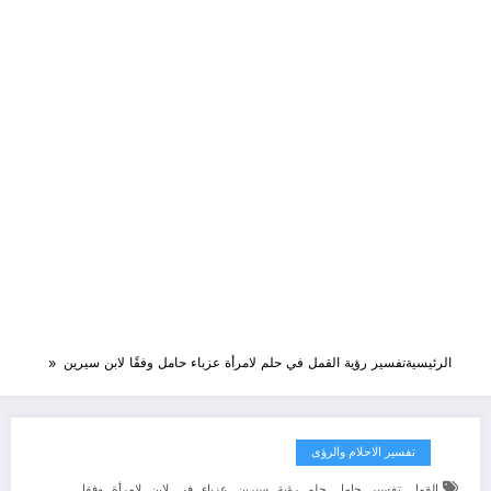
الرئيسية
تفسير رؤية القمل في حلم لامرأة عزباء حامل وفقًا لابن سيرين
تفسير الاحلام والرؤى
,
,
,
,
,
,
,
,
,
,
القمل
تفسير
حامل
حلم
رؤية
سيرين
عزباء
في
لابن
لامرأة
وفقا