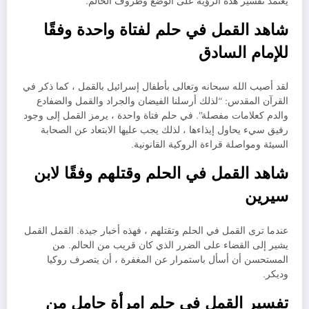
يعتمد تفسير هذه الرؤية على الوضع وظروف الحالم.
شاهد القمل في حلم لفتاة واحدة وفقًا
للإمام السادق
لقد أصيب الله سبحانه وتعالى بأطفال إسرائيل بالقمل ، كما ذكر في
القرآن المقدس: “لذلك أرسلنا الفيضان والجراد والقمل والضفادع
والدم كعلامات مفصلة”. في حلم فتاة واحدة ، يرمز القمل إلى وجود
رفيق سيء يحاول إيذاءها ، لذلك يجب عليها الابتعاد عن الصحابة
السيئة ومواصلة قراءة الروكية القانونية.
شاهد القمل في الحلم وقتلهم وفقًا لابن
سيرين
عندما ترى القمل في الحلم وتقتلهم ، فهذه أخبار جيدة. القمل القمل
يشير إلى القضاء على الضرر الذي كان قريب من الحالم. من
المستحسن أن أسأل باستمرار عن المغفرة ، أن يتصرف روكيا
وديكر.
تفسير القمل في حلم امرأة حامل من