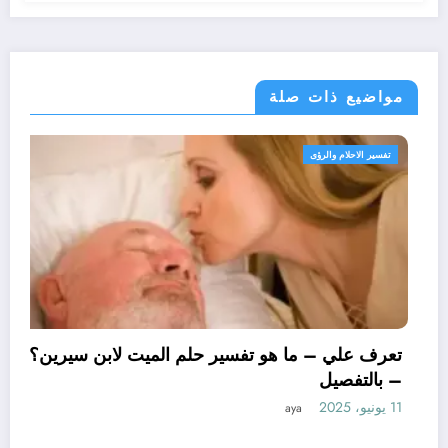
مواضيع ذات صلة
فسير الاحلام والرؤى
تفسي
تعر
– ب
11 يونيو، 2025
رف علي – ما هو تأويل ابن سيرين لتفسير حلم
اساور للمتزوجة؟ – بالتفصيل