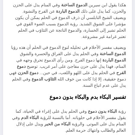
هكذا يقول ابن سيرين
الدموع الساخنة
وفي المنام يدل على الحزن
والحزن، كما يدل على ذلك
الدموع الباردة
عن الفرح والنشوة.
ويضيف الشيخ النابلسي أن ذرف الدموع في الحلم يمكن أن يكون
مؤشرا على الشوق الشديد. رؤية الدموع بسبب الضوء القوي في
الحلم تشير إلى الخسارة، والدموع الناتجة عن التثاؤب في الحلم
تعتبر غرامة غير مشروعة.
ويضيف مفسر الأحلام في تحليله لنوع الدموع في الحلم أن هذه رؤيا
الدموع الساخنة
وفي الحلم يدل على الفراق والحسرة والشوق
الدموع الباردة
إنها دموع الفرح. ومن رأى الدموع تحرق وجهه في
المنام، فهذا يدل على حزن مفاجئ على أمر غريب. توضيح
دموع
الفرح
في الحلم يدل على اللهو واللعب، في حين…
دموع الحزن
فهي
دموع حقيقية، إلا إذا كانت من خوف الله
التثاؤب الدموع
وفي الحلم
يدل على عدم اتباع السنة.
تفسير البكاء بدم والبكاء بدون دموع
رؤية
البكاء بدون دموع
وفي الحلم يدل على إغراء في الحياة، كما
يقول مفسر الأحلام في حلوياته. أما بالنسبة للرؤية
البكاء الدم
وفي
المنام يدل على الموتى. والرؤية
البكاء من الحبر
ويدل على إذلال
العالم والطالب وانتهاك حرمة العلم.