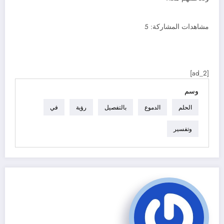
مشاهدات المشاركة:
5
[ad_2]
وسم
الحلم
الدموع
بالتفصيل
رؤية
في
وتفسير