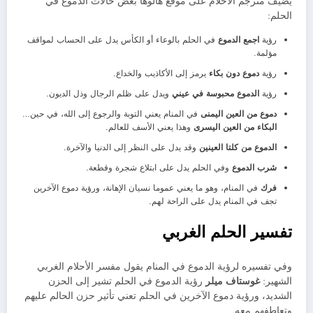
يضيف مترجم الأحلام على موقع هالوها بعض حالات الدموع في
الحلم:
رؤية
اجمع الدموع
في الحلم بالوعاء أو الكأس يدل على الحساب لمواقف
مؤلمة.
رؤية
دموع دون بكاء
يرمز إلى الأكاذيب والخداع.
رؤية
الدموع محبوسة في عيني
ويدل على ظلم الرجال وذل الديون.
دموع من العين اليمنى
في المنام يعني التوبة والرجوع إلى الله، في حين…
البكاء من العين اليسرى
وهذا يعني الأسف للعالم.
الدموع من كلتا العينين
وقد يدل على النظر إلى الدنيا والآخرة.
شرب الدموع
وفي الحلم يدل على ابتلاع شجرة وقطعة.
فرك
في المنام، وهو ما يعني عموما نسيان الإهانة، ورؤية دموع الآخرين
تجف في المنام يدل على الراحة لهم.
تفسير الحلم الغربي
وفي تفسيره لرؤية الدموع في المنام يقول مفسر الأحلام الغربي
الشهير:
غوستاف ميلر
رؤية الدموع في الحلم تشير إلى الحزن
الشديد، ورؤية دموع الآخرين في الحلم تعني تأثير حزن الحالم عليهم
وتعاطفهم معه.