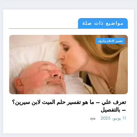
مواضيع ذات صلة
تفسير الاحلام والرؤى
ت
تع
– 
11 يونيو، 2025
عرف علي – ما هو تأويل ابن سيرين لتفسير حلم
لاساور للمتزوجة؟ – بالتفصيل