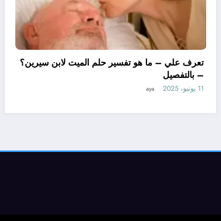
تعرف علي – ما 
– بالتفصيل
11 يونيو، 2025
aya
 هو تأويل ابن سيرين لتفسير حلم
جة؟ – بالتفصيل
ay