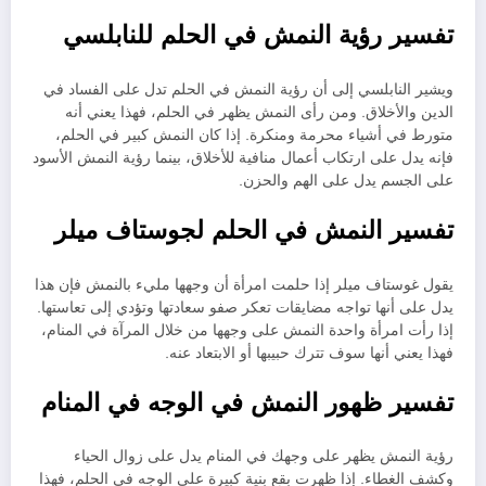
تفسير رؤية النمش في الحلم للنابلسي
ويشير النابلسي إلى أن رؤية النمش في الحلم تدل على الفساد في
الدين والأخلاق. ومن رأى النمش يظهر في الحلم، فهذا يعني أنه
متورط في أشياء محرمة ومنكرة. إذا كان النمش كبير في الحلم،
فإنه يدل على ارتكاب أعمال منافية للأخلاق، بينما رؤية النمش الأسود
على الجسم يدل على الهم والحزن.
تفسير النمش في الحلم لجوستاف ميلر
يقول غوستاف ميلر إذا حلمت امرأة أن وجهها مليء بالنمش فإن هذا
يدل على أنها تواجه مضايقات تعكر صفو سعادتها وتؤدي إلى تعاستها.
إذا رأت امرأة واحدة النمش على وجهها من خلال المرآة في المنام،
فهذا يعني أنها سوف تترك حبيبها أو الابتعاد عنه.
تفسير ظهور النمش في الوجه في المنام
رؤية النمش يظهر على وجهك في المنام يدل على زوال الحياء
وكشف الغطاء. إذا ظهرت بقع بنية كبيرة على الوجه في الحلم، فهذا