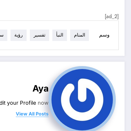
[ad_2]
وسم
المنام
النبأ
تفسير
رؤية
سو
Aya
dit your Profile
now.
View All Posts