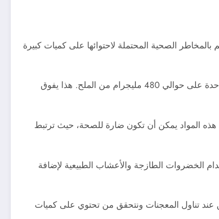
لم بالمخاطر الصحية المحتملة لاحتوائها على كميات كبيرة
الكمية الزائدة من الملح: تحتوي الشوربات الجاهزة عادة على كميات هائلة من الملح، ويمكن أن تحتوي ملعقة صغيرة واحدة على حوالي 480 مليجرام من الملح. هذا يفوق
. هذه المواد يمكن أن تكون ضارة للصحة، حيث ترتبط
خدام الخضروات الطازجة والأعشاب الطبيعية لإضافة
ن عند تناول المعجنات ونتحقق من تحتوي على كميات