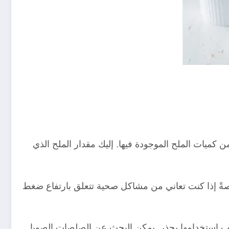
 كميات الملح الموجودة فيها. إليك مقدار الملح الذي
ليجرام من الملح. يجب تناولها بحذر، خاصةً إذا كنت تعاني من مشاكل صحية تتعلق بارتفاع ضغط
 هذه الكمية عالية جدًا، ولهذا يجب استخدامها بحذر. يمكن البحث عن الصلصات الصويا