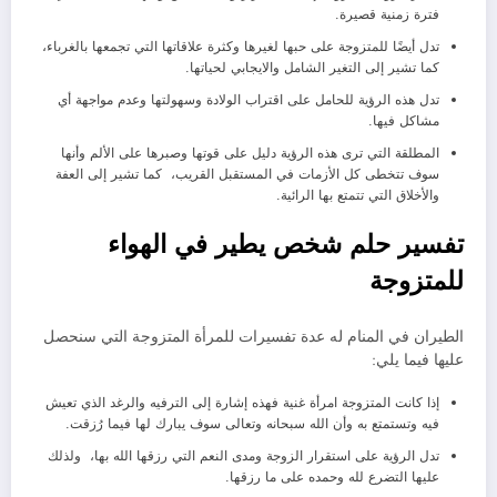
فترة زمنية قصيرة.
تدل أيضًا للمتزوجة على حبها لغيرها وكثرة علاقاتها التي تجمعها بالغرباء،
كما تشير إلى التغير الشامل والايجابي لحياتها.
تدل هذه الرؤية للحامل على اقتراب الولادة وسهولتها وعدم مواجهة أي
مشاكل فيها.
المطلقة التي ترى هذه الرؤية دليل على قوتها وصبرها على الألم وأنها
سوف تتخطى كل الأزمات في المستقبل القريب، كما تشير إلى العفة
والأخلاق التي تتمتع بها الرائية.
تفسير حلم شخص يطير في الهواء
للمتزوجة
الطيران في المنام له عدة تفسيرات للمرأة المتزوجة التي سنحصل
عليها فيما يلي:
إذا كانت المتزوجة امرأة غنية فهذه إشارة إلى الترفيه والرغد الذي تعيش
فيه وتستمتع به وأن الله سبحانه وتعالى سوف يبارك لها فيما رُزقت.
تدل الرؤية على استقرار الزوجة ومدى النعم التي رزقها الله بها، ولذلك
عليها التضرع لله وحمده على ما رزقها.