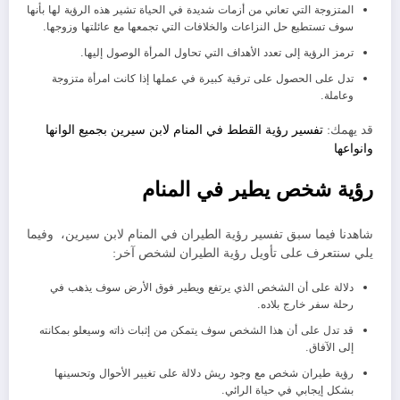
المتزوجة التي تعاني من أزمات شديدة في الحياة تشير هذه الرؤية لها بأنها
سوف تستطيع حل النزاعات والخلافات التي تجمعها مع عائلتها وزوجها.
ترمز الرؤية إلى تعدد الأهداف التي تحاول المرأة الوصول إليها.
تدل على الحصول على ترقية كبيرة في عملها إذا كانت امرأة متزوجة
وعاملة.
قد يهمك:
تفسير رؤية القطط في المنام لابن سيرين بجميع الوانها
وانواعها
رؤية شخص يطير في المنام
شاهدنا فيما سبق تفسير رؤية الطيران في المنام لابن سيرين، وفيما
يلي سنتعرف على تأويل رؤية الطيران لشخص آخر:
دلالة على أن الشخص الذي يرتفع ويطير فوق الأرض سوف يذهب في
رحلة سفر خارج بلاده.
قد تدل على أن هذا الشخص سوف يتمكن من إثبات ذاته وسيعلو بمكانته
إلى الآفاق.
رؤية طيران شخص مع وجود ريش دلالة على تغيير الأحوال وتحسينها
بشكل إيجابي في حياة الرائي.