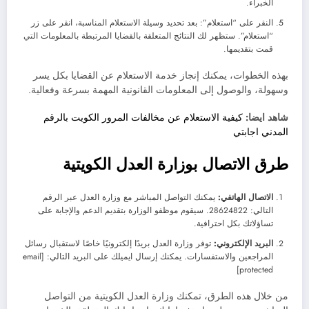
الخبراء.
النقر على “استعلام”: بعد تحديد وسيلة الاستعلام المناسبة، انقر على زر
“استعلام”. ستظهر لك النتائج المتعلقة بالقضايا المرتبطة بالمعلومات التي
قمت بتقديمها.
بهذه الخطوات، يمكنك إنجاز خدمة الاستعلام عن القضايا بكل يسر
وسهولة، والوصول إلى المعلومات القانونية المهمة بسرعة وفعالية.
شاهد ايضا:
كيفية الاستعلام عن مخالفات المرور الكويت بالرقم
المدني اجابتي
طرق الاتصال بوزارة العدل الكويتية
الاتصال الهاتفي:
يمكنك التواصل المباشر مع وزارة العدل عبر الرقم
التالي: 28624822. سيقوم موظفو الوزارة بتقديم الدعم والإجابة على
تساؤلاتك بكل احترافية.
البريد الإلكتروني:
توفر وزارة العدل بريدًا إلكترونيًا خاصًا لاستقبال رسائل
المراجعين والاستفسارات. يمكنك إرسال ايميلك على البريد التالي: [email
protected]
من خلال هذه الطرق، تمكنك وزارة العدل الكويتية من التواصل