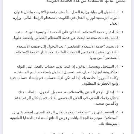
يمكن اتباعها للاستفادة من هذه الخدمة الفريدة:
1. الدخول إلى بوابة وزارة العدل ابدأ بفتح متصفح الإنترنت وادخل عنوان
البوابة الرسمية لوزارة العدل في الكويت باستخدام الرابط التالي:
وزارة
العدل
2. اختيار خدمة الاستعلام القضائي على الصفحة الرئيسية للبوابة، ستجد
قائمة بخدمات متعددة. ابحث عن خدمة الاستعلام القضائي واضغط عليها.
3. تحديد “خدمة الاستعلام الشخصي” بعد الدخول إلى صفحة الاستعلام
القضائي، ستجد قائمة من الخدمات المتاحة. حدد خيار “خدمة الاستعلام
الشخصي” من بينها.
4. التسجيل وتسجيل الدخول إذا كنت لديك حساب بالفعل على البوابة
الإلكترونية لوزارة العدل، قم بتسجيل الدخول باستخدام اسم المستخدم
وكلمة المرور الخاصة بك. إذا لم تكن لديك حساب، قم بإنشاء حساب جديد
واتبع الخطوات المطلوبة.
5. إدخال الرقم المدني والاستعلام بعد تسجيل الدخول، سيُطلب منك
إدخال رقمك المدني في الحقل المخصص لذلك. قم بإدخال الرقم بدقة
وتأكد من صحته.
6. الضغط على زر “استعلام” بمجرد إدخال الرقم المدني، اضغط على زر
“استعلام”. سيتم معالجة البيانات وعرض النتائج المتعلقة بالقضايا القانونية
المرتبطة بك.