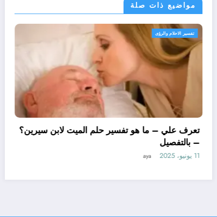
مواضيع ذات صلة
تفسير الاحلام والرؤى
تعرف علي – ما
– بالتفصيل
11 يونيو، 2025
ya
ا هو تأويل ابن سيرين لتفسير حلم
وجة؟ – بالتفصيل
aya