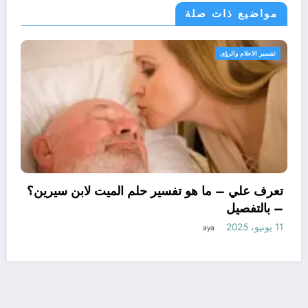
مواضيع ذات صلة
حلام والرؤى
تفسير الاحل
تعرف عل
– بالتف
11 يونيو، 2025
لي – ما هو تأويل ابن سيرين لتفسير حلم
ر للمتزوجة؟ – بالتفصيل
aya