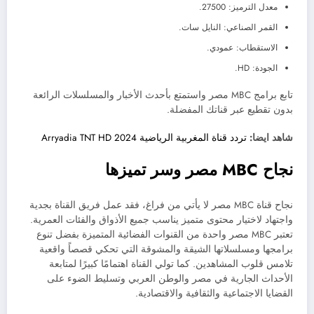
معدل الترميز: 27500.
القمر الصناعي: النايل سات.
الاستقطاب: عمودي.
الجودة: HD.
تابع برامج MBC مصر واستمتع بأحدث الأخبار والمسلسلات الرائعة
بدون تقطيع عبر قناتك المفضلة.
شاهد ايضا:
تردد قناة المغربية الرياضية Arryadia TNT HD 2024
نجاح MBC مصر وسر تميزها
نجاح قناة MBC مصر لا يأتي من فراغ، فقد عمل فريق القناة بجدية
واجتهاد لاختيار محتوى متميز يناسب جميع الأذواق والفئات العمرية.
تعتبر MBC مصر واحدة من القنوات الفضائية المتميزة بفضل تنوع
برامجها ومسلسلاتها الشيقة والمشوقة التي تحكي قصصاً واقعية
تلامس قلوب المشاهدين. كما تولي القناة اهتمامًا كبيرًا لمتابعة
الأحداث الجارية في مصر والوطن العربي وتسليط الضوء على
القضايا الاجتماعية والثقافية والاقتصادية.