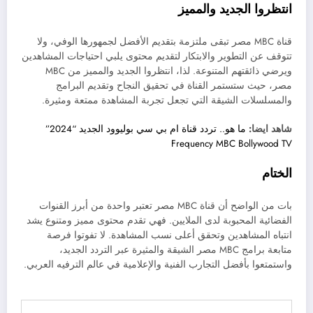
انتظروا الجديد والمميز
قناة MBC مصر تبقى ملتزمة بتقديم الأفضل لجمهورها الوفي، ولا
تتوقف عن التطوير والابتكار لتقديم محتوى يلبي احتياجات المشاهدين
ويرضي ذائقتهم المتنوعة. لذا، انتظروا الجديد والمميز من MBC
مصر، حيث ستستمر القناة في تحقيق النجاح وتقديم البرامج
والمسلسلات الشيقة التي تجعل تجربة المشاهدة ممتعة ومثيرة.
شاهد ايضا:
ما هو.. تردد قناة ام بي سي بوليوود الجديد “2024”
Frequency MBC Bollywood TV
الختام
بات من الواضح أن قناة MBC مصر تعتبر واحدة من أبرز القنوات
الفضائية المحبوبة لدى الملايين. فهي تقدم محتوى مميز ومتنوع يشد
انتباه المشاهدين وتحقق أعلى نسب المشاهدة. لا تفوتوا فرصة
متابعة برامج MBC مصر الشيقة والمثيرة عبر التردد الجديد،
واستمتعوا بأفضل التجارب الفنية والإعلامية في عالم الترفيه العربي.