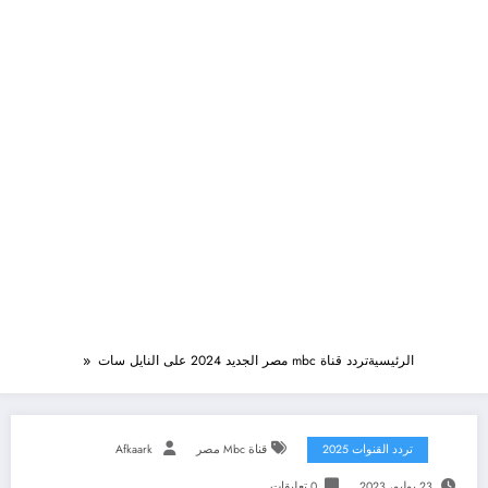
الرئيسية
تردد قناة mbc مصر الجديد 2024 على النايل سات
تردد القنوات 2025
قناة Mbc مصر
Afkaark
23 يوليو، 2023
0 تعليقات