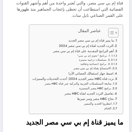
قناة إم بي سي مصر، والتي تُعتبر واحدة من أهم وأشهر القنوات
الفضائية التي استطاعت أن تحظى بإعجاب الجماهير منذ ظهورها
على القمر الصناعي نايل سات.
عناصر المقال
ما يميز قناة إم بي سي مصر الجديد
التردد الجديد لقناة إم بي سي مصر 2024
أهم البرامج المقدمة على قناة إم بي سي مصر
1. برنامج “نجوم إم بي سي”
2. مسلسلات درامية متميزة
3. برامج اجتماعية وثقافية
الاستمتاع بقناة إم بي سي مصر
اضبط جهاز استقبالك الفضائي الآن!
تردد قناة MBC مصر الجديد 2024: أحدث التحديثات والمميزات
متابعة المسلسلات العربية والتركية عبر قناة MBC مصر
برامج MBC مصر المتميزة
تفاصيل التردد الجديد لقناة MBC مصر
نجاح MBC مصر وسر تميزها
انتظروا الجديد والمميز
الختام
ما يميز قناة إم بي سي مصر الجديد