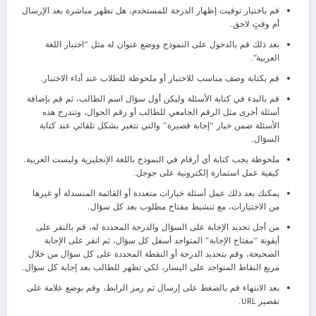
قم باختيار توقيت إظهار الدرجة للمستخدم، هل تظهر مباشرة بعد الإرسال
أم وقتٍ لاحق.
بعد ذلك قم بالدخول على النموذج ووضع عنوان له مثل “اختبار اللغة
العربية”.
قم بكتابة وصف مناسب للاختبار أو ملحوظة للطلاب عند أداء الاختبار.
قم بالبدء في كتابة الأسئلة وليكن أول سؤال اسم الطالب، ثم قم بإضافة
أسئلة أخرى مثل الرقم الجامعي للطالب أو رقم الجوال، وتندرج هذه
الأسئلة ضمن خيار “إجابة قصيرة” والتي تتغير بشكل تلقائي عند كتابة
السؤال.
ملحوظة يجب كتابة أي أرقام في النموذج باللغة الإنجليزية وليست العربية.
كيفية عمل استمارة إلكترونية على جوجل.
يمكنك بعد ذلك عمل أسئلة خيارات متعددة أو القائمة المنسدلة أو غيرها
من الاختيارات، مع تنشيط مفتاح مطلوب بعد كل سؤال.
من أجل تحديد الإجابة على السؤال والدرجة المحددة له، قم بالنقر على
أيقونة “مفتاح الإجابة” المتواجد أسفل كل سؤال، ثم انقر على الإجابة
الصحيحة، وقم بتحديد الدرجة أو النقطة المحددة على كل سؤال من خلال
مربع النقاط المتواجد على اليسار، لكي تظهر للطالب بعد إجابة كل سؤال.
بعد الانتهاء قم بالضغط على إرسال ثم رمز الرابط، وقم بوضع علامة على
تقصير URL.