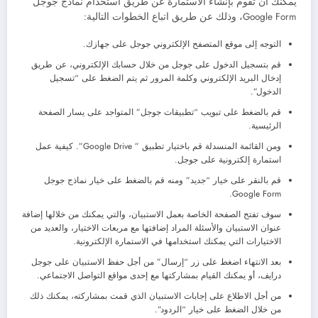
يمكنك أن تقوم بإنشاء الاستمارة عن طريق استخدام نماذج جوجل
Google Form، وذلك عن طريق اتباع الخطوات التالية:
التوجه إلى موقع المتصفح الإلكتروني جوجل على جهازك.
قم بتسجيل الدخول على جوجل من خلال حسابك الإلكتروني، عن طريق
إدخال البريد الإلكتروني وكلمة المرور ثم يتم الضغط على “تسجيل
الدخول”.
قم بالضغط على تبويب “تطبيقات جوجل” المتواجد على يسار الصفحة
الرئيسية.
ومن القائمة المنسدلة قم باختيار تطبيق ” Google Drive”. كيفية عمل
استمارة إلكترونية على جوجل.
قم بالنقر على خيار “جديد” ومنه قم بالضغط على خيار نماذج جوجل
Google Form.
سوف تفتح الصفحة الخاصة بعمل الاستبيان، والتي يمكنك من خلالها إضافة
عنوان الاستبيان والأسئلة المراد إضافتها مع مربعات الاختيار، والعديد من
الاختيارات التي يمكنك استخدامها في الاستمارة الإلكترونية.
بعد الانتهاء اضغط على زر “إرسال” من أجل حفظ الاستبيان على جوجل
درايف، أو يمكنك القيام بمشاركتها مع إحدى مواقع التواصل الاجتماعي.
من أجل الاطلاع على إجابات الاستبيان الذي قمت بمشاركته، يمكنك ذلك
من خلال الضغط على خيار “الردود”.