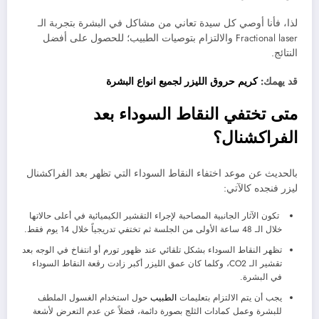
لذا، فأنا أوصي كل سيدة تعاني من مشاكل في البشرة بتجربة الـ
Fractional laser والالتزام بتوصيات الطبيب؛ للحصول على أفضل
النتائج.
قد يهمك:
كريم حروق الليزر لجميع انواع البشرة
متى تختفي النقاط السوداء بعد
الفراكشنال؟
بالحديث عن موعد اختفاء النقاط السوداء التي تظهر بعد الفراكشنال
ليزر فنجده كالآتي:
تكون الآثار الجانبية المصاحبة لإجراء التقشير الكيميائية في أعلى حالاتها
خلال الـ 48 ساعة الأولى من الجلسة ثم تختفي تدريجياً خلال 14 يوم فقط.
تظهر النقاط السوداء بشكل تلقائي عند ظهور تورم أو انتفاخ في الوجه بعد
تقشير الـ CO2، وكلما كان عمق الليزر أكبر زادت رقعة النقاط السوداء
في البشرة.
يجب أن يتم الالتزام بتعليمات
الطبيب
حول استخدام الغسول الملطف
للبشرة وعمل كمادات الثلج بصورة دائمة، فضلاً عن عدم التعرض لأشعة