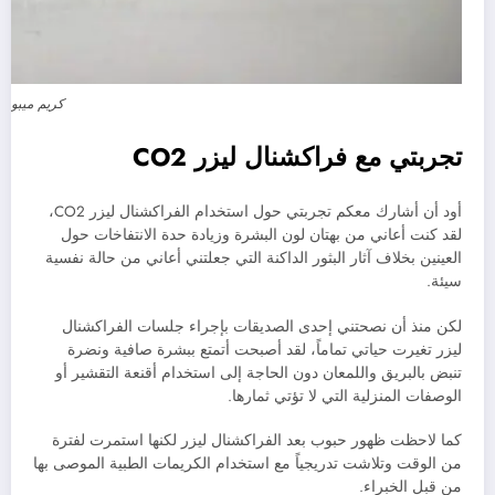
كريم ميبو Mebo
تجربتي مع فراكشنال ليزر CO2
أود أن أشارك معكم تجربتي حول استخدام الفراكشنال ليزر CO2،
لقد كنت أعاني من بهتان لون البشرة وزيادة حدة الانتفاخات حول
العينين بخلاف آثار البثور الداكنة التي جعلتني أعاني من حالة نفسية
سيئة.
لكن منذ أن نصحتني إحدى الصديقات بإجراء جلسات الفراكشنال
ليزر تغيرت حياتي تماماً، لقد أصبحت أتمتع ببشرة صافية ونضرة
تنبض بالبريق واللمعان دون الحاجة إلى استخدام أقنعة التقشير أو
الوصفات المنزلية التي لا تؤتي ثمارها.
كما لاحظت ظهور حبوب بعد الفراكشنال ليزر لكنها استمرت لفترة
من الوقت وتلاشت تدريجياً مع استخدام الكريمات الطبية الموصى بها
من قبل الخبراء.