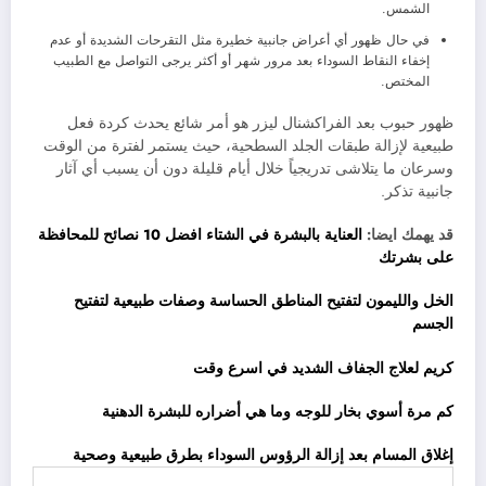
الشمس.
في حال ظهور أي أعراض جانبية خطيرة مثل التقرحات الشديدة أو عدم
إخفاء النقاط السوداء بعد مرور شهر أو أكثر يرجى التواصل مع الطبيب
المختص.
ظهور حبوب بعد الفراكشنال ليزر هو أمر شائع يحدث كردة فعل
طبيعية لإزالة طبقات الجلد السطحية، حيث يستمر لفترة من الوقت
وسرعان ما يتلاشى تدريجياً خلال أيام قليلة دون أن يسبب أي آثار
جانبية تذكر.
قد يهمك ايضا:
العناية بالبشرة في الشتاء افضل 10 نصائح للمحافظة
على بشرتك
الخل والليمون لتفتيح المناطق الحساسة وصفات طبيعية لتفتيح
الجسم
كريم لعلاج الجفاف الشديد في اسرع وقت
كم مرة أسوي بخار للوجه وما هي أضراره للبشرة الدهنية
إغلاق المسام بعد إزالة الرؤوس السوداء بطرق طبيعية وصحية