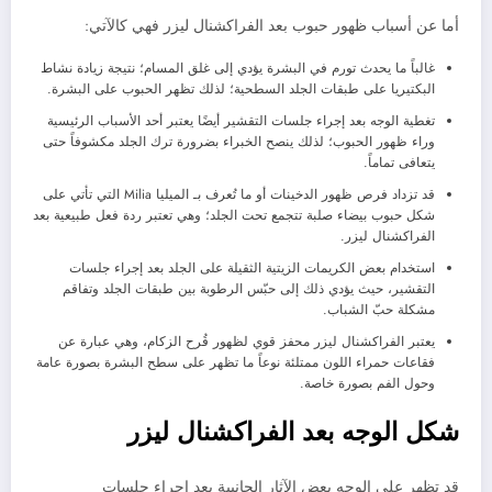
أما عن أسباب ظهور حبوب بعد الفراكشنال ليزر فهي كالآتي:
غالباً ما يحدث تورم في البشرة يؤدي إلى غلق المسام؛ نتيجة زيادة نشاط
البكتيريا على طبقات الجلد السطحية؛ لذلك تظهر الحبوب على البشرة.
تغطية الوجه بعد إجراء جلسات التقشير أيضًا يعتبر أحد الأسباب الرئيسية
وراء ظهور الحبوب؛ لذلك ينصح الخبراء بضرورة ترك الجلد مكشوفاً حتى
يتعافى تماماً.
قد تزداد فرص ظهور الدخينات أو ما تُعرف بـ الميليا Milia التي تأتي على
شكل حبوب بيضاء صلبة تتجمع تحت الجلد؛ وهي تعتبر ردة فعل طبيعية بعد
الفراكشنال ليزر.
استخدام بعض الكريمات الزيتية الثقيلة على الجلد بعد إجراء جلسات
التقشير، حيث يؤدي ذلك إلى حبّس الرطوبة بين طبقات الجلد وتفاقم
مشكلة حبّ الشباب.
يعتبر الفراكشنال ليزر محفز قوي لظهور قُرح الزكام، وهي عبارة عن
فقاعات حمراء اللون ممتلئة نوعاً ما تظهر على سطح البشرة بصورة عامة
وحول الفم بصورة خاصة.
شكل الوجه بعد الفراكشنال ليزر
قد تظهر على الوجه بعض الآثار الجانبية بعد إجراء جلسات