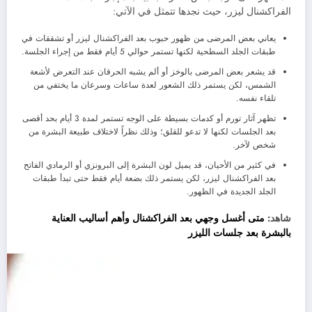
الفراكشنال ليزر، حيث نجدها تتمثل في الآتي:
يعاني بعض المرضى من ظهور حبوب بعد الفراكشنال ليزر أو تشققات في
طبقات الجلد السطحية لكنها تستمر حوالي 5 أيام فقط من إجراء الجلسة.
قد يشعر بعض المرضى بالوخز أو ألم يشبه الحرقان عند التعرض لأشعة
الشمس، لكن يستمر ذلك الشعور لعدة ساعات وسرعان ما يختفي من
تلقاء نفسه.
تظهر آثار تورم أو كدمات بسيطة على الوجه تستمر لمدة 3 أيام بحد أقصى
بعد الجلسات لكنها لا تدعو للقلق؛ وذلك نظراً لاختلاف طبيعة البشرة من
شخص لآخر.
في كثير من الأحيان، قد يميل لون البشرة إلى البرونزي أو الرمادي الفاتح
بعد الفراكشنال ليزر، لكن يستمر ذلك بضعة أيام فقط حتى تبدأ طبقات
الجلد الجديدة في الظهور.
شاهد:
متى أغسل وجهي بعد الفراكشنال وأهم أساليب العناية
بالبشرة بعد جلسات الليزر