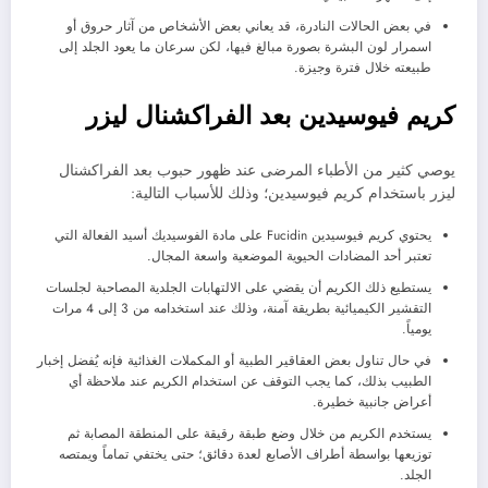
في بعض الحالات النادرة، قد يعاني بعض الأشخاص من آثار حروق أو
اسمرار لون البشرة بصورة مبالغ فيها، لكن سرعان ما يعود الجلد إلى
طبيعته خلال فترة وجيزة.
كريم فيوسيدين بعد الفراكشنال ليزر
يوصي كثير من الأطباء المرضى عند ظهور حبوب بعد الفراكشنال
ليزر باستخدام كريم فيوسيدين؛ وذلك للأسباب التالية:
يحتوي كريم فيوسيدين Fucidin على مادة الفوسيديك أسيد الفعالة التي
تعتبر أحد المضادات الحيوية الموضعية واسعة المجال.
يستطيع ذلك الكريم أن يقضي على الالتهابات الجلدية المصاحبة لجلسات
التقشير الكيميائية بطريقة آمنة، وذلك عند استخدامه من 3 إلى 4 مرات
يومياً.
في حال تناول بعض العقاقير الطبية أو المكملات الغذائية فإنه يُفضل إخبار
الطبيب بذلك، كما يجب التوقف عن استخدام الكريم عند ملاحظة أي
أعراض جانبية خطيرة.
يستخدم الكريم من خلال وضع طبقة رقيقة على المنطقة المصابة ثم
توزيعها بواسطة أطراف الأصابع لعدة دقائق؛ حتى يختفي تماماً ويمتصه
الجلد.