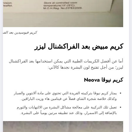
كريم فيوسيدين بعد الفرا
كريم مبيض بعد الفراكشنال ليزر
أما عن أفضل الكريمات الطبية التي يمكن استخدامها بعد الفراكشنال
ليزر؛ من أجل تفتيح لون البشرة نجدها كالآتي:
كريم نيوڤا Neova
يمتاز كريم نيوڤا بتركيبته الفريدة التي تحتوي على مادة آلانتوين والصبار
وكذلك خلاصة شجرة الشاي فضلاً عن فيتامين هاء وزيت الباراڤين.
تعمل تلك التركيبة على معالجة مشاكل البشرة من الالتهابات والتورم
بالإضافة إلى الاسمرار، وذلك عند تطبيقه مرتين يومياً على البشرة.