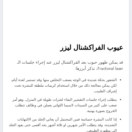
عيوب الفراكشنال ليزر
قد يمكن ظهور حبوب بعد الفراكشنال ليزر عند إجراء جلسات الـ
Fractional laser، نذكر أبرزها:
الشعور بحكة شديدة في الوجه يصعب التخلص منها وقد تستمر لعدة أيام،
لكن يمكن معالجة ذلك من خلال استخدام كريمات ملطفة للبشرة تحت
إشراف الطبيب.
يتطلب إجراء جلسات التقشير البقاء لفترات طويلة في المنزل، وهو أمر
صعب على كثير من السيدات لاسيما اللواتي يعملن في وظائف تتطلب
الخروج بصورة يومية.
إذا كانت البشرة حساسة فمن المحتمل أن يعاني الجلد من الالتهابات
الشديدة، وقد يتطلب الأمر شهرين او ثلاثة أشهر بحد أقصى حتى يعود الجلد
إلى مظهره الطبيعي.