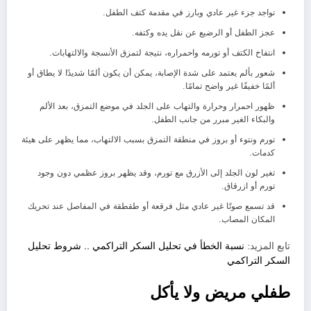
تواجد جزء غير عادي وبارز في مقدمة كتف الطفل.
عجز الطفل أو الرضيع عن نقل يده وكتفه.
انتفاخ الكتف أو تورمه واحمراره، نتيجة لتمزق الأنسجة والالتهابات.
شعور بألم يعتمد على شدة الإصابة، يمكن أن يكون ألمًا شديدًا لا يطاق أو
ألمًا خفيفًا غير واضح تمامًا.
ظهور احمرار وحرارة والتهاب على الجلد في موضع التمزق، بعد الألم
والبكاء الغير مبرر من جانب الطفل.
تورم ونتوء أو بروز في منطقة التمزق بسبب الالتهاب، مما يظهر على هيئة
كدمات.
تغير لون الجلد إلى الأزرق مع تورم، وقد يظهر بروز عظمي دون وجود
تورم أو ازرقاق.
قد تسمع صوتًا غير عادي مثل فرقعة أو طقطقة في المفاصل عند تحريك
المكان المصاب.
تابع المزيد:
نسبة الخطأ في تحليل السكر التراكمي .. شروط تحليل
السكر التراكمي
طفلي مريض ولا يأكل