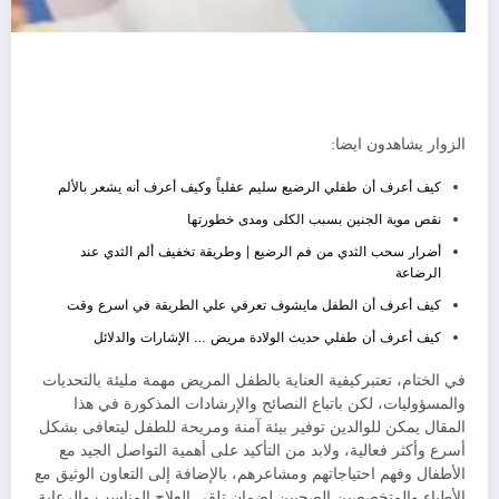
الزوار يشاهدون ايضا:
كيف أعرف أن طفلي الرضيع سليم عقلياً وكيف أعرف أنه يشعر بالألم
نقص موية الجنين بسبب الكلى ومدى خطورتها
أضرار سحب الثدي من فم الرضيع | وطريقة تخفيف ألم الثدي عند
الرضاعة
كيف أعرف أن الطفل مايشوف تعرفي علي الطريقة في اسرع وقت
كيف أعرف أن طفلي حديث الولادة مريض … الإشارات والدلائل
في الختام، تعتبركيفية العناية بالطفل المريض مهمة مليئة بالتحديات
والمسؤوليات، لكن باتباع النصائح والإرشادات المذكورة في هذا
المقال يمكن للوالدين توفير بيئة آمنة ومريحة للطفل ليتعافى بشكل
أسرع وأكثر فعالية، ولابد من التأكيد على أهمية التواصل الجيد مع
الأطفال وفهم احتياجاتهم ومشاعرهم، بالإضافة إلى التعاون الوثيق مع
الأطباء والمتخصصين الصحيين لضمان تلقي العلاج المناسب والرعاية