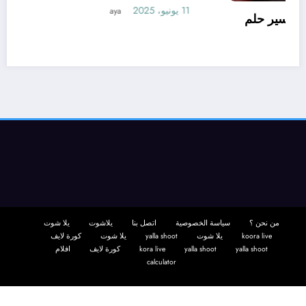
تعرف علي – ما هو تأويل ابن سيرين لتفسير حلم
الاساور للمتزوجة؟ – بالتفصيل
10 يونيو، 2025
aya
من نحن ؟
سياسة الخصوصية
اتصل بنا
يلاشوت
يلا شوت
koora live
يلا شوت
yalla shoot
يلا شوت
كورة لايف
yalla shoot
yalla shoot
kora live
كورة لايف
افلام
calculator