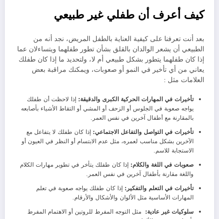
كيف أعرف أن طفلي غير طبيعي
بعد أنت تعرفنا على كيفية العناية بالطفل المريض، نجد أنه من
الطبيعي أن يشعر الوالدان بالقلق بشأن تطور طفلهما ويتساءلان عما
إذا كان طفلهما يتطور بشكل طبيعي أم لا، ولتحديد ما إذا كان طفلك
يعاني من أي تأخير في النمو أو صعوبات، ويمكنك مراقبة بعض
العلامات مثل :
تأخيرات في المهارات الحركية الكبرى والدقيقة:
إذا لاحظت أن طفلك
يواجه صعوبة في الجلوس أو الزحف أو المشي أو التقاط الأشياء بأصابعه
بالمقارنة مع أطفال آخرين في نفس العمر.
تأخيرات في التواصل والتفاعل الاجتماعي:
إذا كان طفلك لا يتفاعل مع
الآخرين بشكل مناسب لعمره، مثل عدم الابتسام أو النظر في العيون أو
الاستجابة للاسم.
صعوبات في اللغة والكلام:
إذا كان طفلك يتأخر في تطوير مهارات الكلام
واللغة مقارنة بأطفال آخرين في نفس العمر.
تأخيرات في التعلم والتفكير:
إذا كان طفلك يواجه صعوبة في تعلم
المهارات الأساسية مثل الألوان والأشكال والأرقام.
سلوكيات غير عادية:
مثل التوجه المفرط للروتين أو الاهتمام المفرط