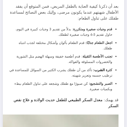
بعد أن ذكرنا كيفية العناية بالطفل المريض، فمن المتوقع أن يفقد
الأطفال شهيتهم عندما يكونون مرضى، وإليك بعض النصائح لمساعدة
طفلك على تناول الطعام:
قدم وجبات صغيرة ومتكررة
: بدلاً من تقديم 3 وجبات كبيرة في اليوم،
حاول تقديم 5-6 وجبات صغيرة لطفلك.
اجعل الطعام جذابًا:
قدم الطعام بألوان وأشكال مختلفة لجذب انتباه
طفلك.
تجنب الأطعمة الثقيلة
: قدم أطعمة خفيفة وسهلة الهضم مثل الشوربة
والخضروات المسلوقة والفواكه.
كثرة
الشرب
:
تأكد من أن طفلك يشرب الكثير من السوائل للمساعدة في
ترطيب جسمه وتعزيز شهيته.
الصبر والتشجيع:
كن صبورًا مع طفلك وشجعه على تناول الطعام ببطء
وبكميات صغيرة.
قد يهمك:
معدل السكر الطبيعي للطفل حديث الولادة و علاج نقص
السكر