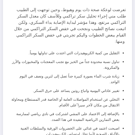
تعرضت لوعكة صحة ذات يوم وهبوط، وحين توجهت إلى الطبيب
طلب مني إجراء تحليل سكر تراكمي وللأسف كان معدل السكر
التراكمي مرتفع، وهذا مؤشر لبداية الإصابة بداء السكري، ولكن
اتبعت نصائح الطبيب ونجحت في خفض السكر التراكمي من خلال
القيام ببعض الخطوات واليكم تجربتي في خفض السكر التراكمي
ومنها:
التقليل من كمية الكربوهيدرات التي اعتدت على تناولها يومياً.
تناول نسبة محدودة جداً من الخبز مع تجنب المعجنات والمخبوزات والأرز
والمكرونة.
زيادة شرب الماء بصورة كبيرة جداً تصل إلى لترين ونصف في اليوم
الواحد.
تغيير عاداتي اليومية واتباع روتين يساعد على حرق السكر.
التخلي عن استخدام المواصلات العامة أو الخاصة قدر المستطاع ومحاولة
الانتقال من مكان لآخر سيرا ًعلى الأقدام.
بالإضافة إلى الاعتماد على المشي اشتركت في نادي رياضي لممارسة
بعض التمارين الرياضية المفيدة في هذا الصدد.
اصبحت اعتمد في غذائي على الخضروات الورقية والسلطات الغنية
بالألياف الصحية لأنها تقلل امتصاص الكربوهيدرات.