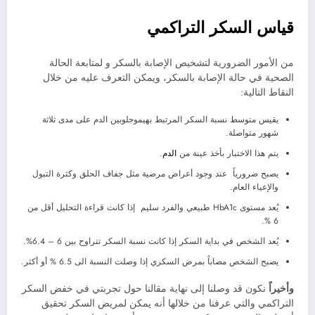
قياس السكر التراكمي
من الأمور الضرورية لتشخيص الإصابة بالسكر و لمتابعة الحالة
الصحية في حالة الإصابة بالسكر، ويمكن التعرف عليه من خلال
النقاط التالية:
يقيس متوسط نسبة السكر المرتبط بهيموجلوبين الدم على مدى ثلاثة
شهور متواصلة.
يتم هذا الاختبار بأخذ عينة من
الدم
.
يصبح ضرورياً عند وجود أعراض مرضية مثل جفاف الحلق وكثرة التبول
والإعياء العام.
يُعد مستوى HbA1c طبيعي والفرد سليم إذا كانت قراءة التحليل أقل من
6 %.
يُعد الشخص في بداية السكر إذا كانت نسبة السكر تتراوح بين 6 – 6.4%.
يصبح الشخص مصاباً بمرض السكري إذا وصلت النسبة الى 6.5 % أو أكثر.
وأخيراً
نكون قد وصلنا إلى نهاية مقالنا حول تجربتي في خفض السكر
التراكمي والتي عرفنا من خلالها أنه يمكن لمريض السكر تحقيق