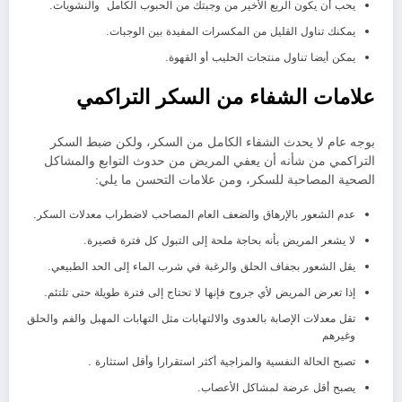
يحب أن يكون الربع الأخير من وجبتك من الحبوب الكامل والنشويات.
يمكنك تناول القليل من المكسرات المفيدة بين الوجبات.
يمكن أيضا تناول منتجات الحليب أو القهوة.
علامات الشفاء من السكر التراكمي
بوجه عام لا يحدث الشفاء الكامل من السكر، ولكن ضبط السكر
التراكمي من شأنه أن يعفي المريض من حدوث التوابع والمشاكل
الصحية المصاحبة للسكر، ومن علامات التحسن ما يلي:
عدم الشعور بالإرهاق والضعف العام المصاحب لاضطراب معدلات السكر.
لا يشعر المريض بأنه بحاجة ملحة إلى التبول كل فترة قصيرة.
يقل الشعور بجفاف الحلق والرغبة في شرب الماء إلى الحد الطبيعي.
إذا تعرض المريض لأي جروح فإنها لا تحتاج إلى فترة طويلة حتى تلتئم.
تقل معدلات الإصابة بالعدوى والالتهابات مثل التهابات المهبل والفم والحلق
وغيرهم
تصبح الحالة النفسية والمزاجية أكثر استقرارا وأقل استثارة .
يصبح أقل عرضة لمشاكل الأعصاب.