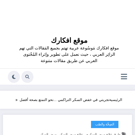
موقع افكارك
موقع افكارك مَوسُوعة عربية تهتم بجميع المَقالات التي تهم
الزائِر العربي ، حيث نعمل على تطوير وإثراء المُحْتوى
العربي عن طريق مقالات متنوعة
الرئيسية
تجربتي في خفض السكر التراكمي …نحو التمتع بصحة أفضل
الصِحَّة والطب
,
,
طرق علاج مرض السكري
علاج مرض السكر
مرض السكر