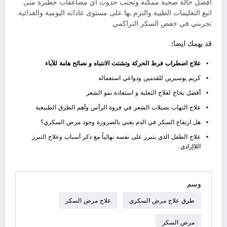
أفضل حالة صحية ممكنة وتجنب حدوث أي مضاعفات خطيرة متى
اتبع التعليمات الطبية والتزم بها على مستوى عاداته اليومية والغذائية.
تجربتي في خفض السكر التراكمي
قد يهمك ايضا:
علاج اضطراب فرط الحركة وتشتت الانتباه و نصائح هامة للآباء
كريم يوسيرين للقدمين ودواعي استعماله
أفضل بخاخ لعلاج الثعلبة و استعادة نمو الشعر
علاج التهاب بصيلات الشعر في فروة الرأس وأهم الطرق الطبيعية
هل ارتفاع السكر في الدم يعني بالضرورة وجود مرض السكري؟
علاج الطفل الذي يتبرز على نفسه نهائياً مع ذكر أسباب وعلاج التبرز
اللاإرادي
وسم
طرق علاج مرض السكري
علاج مرض السكر
مرض السكر