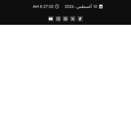
لتجاوز
10 أغسطس، 2026
8:27:03 AM
لى
لمحتوى