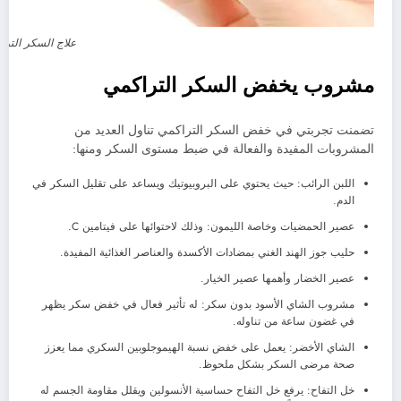
علاج السكر التراك
مشروب يخفض السكر التراكمي
تضمنت تجربتي في خفض السكر التراكمي تناول العديد من
المشروبات المفيدة والفعالة في ضبط مستوى السكر ومنها:
اللبن الرائب: حيث يحتوي على البروبيوتيك ويساعد على تقليل السكر في
الدم.
عصير الحمضيات وخاصة الليمون: وذلك لاحتوائها على فيتامين C.
حليب جوز الهند الغني بمضادات الأكسدة والعناصر الغذائية المفيدة.
عصير الخضار وأهمها عصير الخيار.
مشروب الشاي الأسود بدون سكر: له تأثير فعال في خفض سكر يظهر
في غضون ساعة من تناوله.
الشاي الأخضر: يعمل على خفض نسبة الهيموجلوبين السكري مما يعزز
صحة مرضى السكر بشكل ملحوظ.
خل التفاح: يرفع خل التفاح حساسية الأنسولين ويقلل مقاومة الجسم له