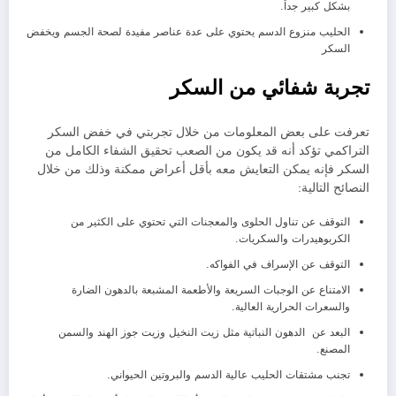
بشكل كبير جداً.
الحليب منزوع الدسم يحتوي على عدة عناصر مفيدة لصحة الجسم ويخفض
السكر
تجربة شفائي من السكر
تعرفت على بعض المعلومات من خلال تجربتي في خفض السكر
التراكمي تؤكد أنه قد يكون من الصعب تحقيق الشفاء الكامل من
السكر فإنه يمكن التعايش معه بأقل أعراض ممكنة وذلك من خلال
النصائح التالية:
التوقف عن تناول الحلوى والمعجنات التي تحتوي على الكثير من
الكربوهيدرات والسكريات.
التوقف عن الإسراف في الفواكه.
الامتناع عن الوجبات السريعة والأطعمة المشبعة بالدهون الضارة
والسعرات الحرارية العالية.
البعد عن الدهون النباتية مثل زيت النخيل وزيت جوز الهند والسمن
المصنع.
تجنب مشتقات الحليب عالية الدسم والبروتين الحيواني.