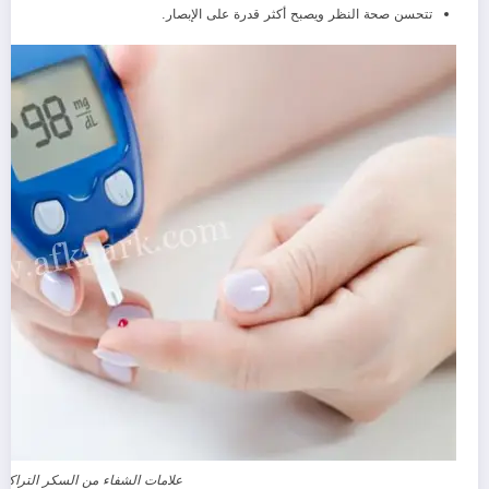
تتحسن صحة النظر ويصبح أكثر قدرة على الإبصار.
علامات الشفاء من السكر التراكم