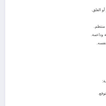
و القلق.
 منتظم.
 وداعمة.
نفسه.
ة:
وقع.