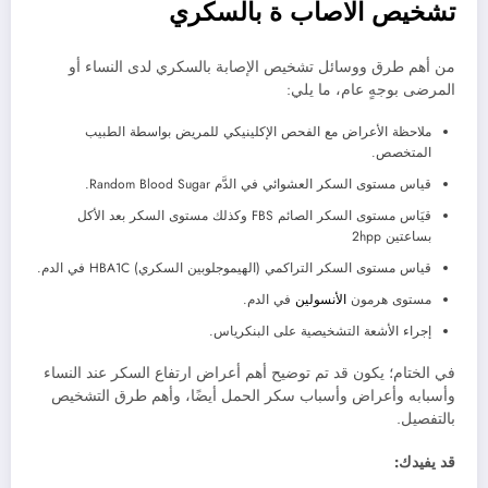
تشخيص الاصاب ة بالسكري
من أهم طرق ووسائل تشخيص الإصابة بالسكري لدى النساء أو
المرضى بوجهٍ عام، ما يلي:
ملاحظة الأعراض مع الفحص الإكلينيكي للمريض بواسطة الطبيب
المتخصص.
قياس مستوى السكر العشوائي في الدَّم Random Blood Sugar.
قيَاس مستوى السكر الصائم FBS وكذلك مستوى السكر بعد الأكل
بساعتين 2hpp
قياس مستوى السكر التراكمي (الهيموجلوبين السكري) HBA1C في الدم.
مستوى هرمون
الأنسولين
في الدم.
إجراء الأشعة التشخيصية على البنكرياس.
في الختام؛ يكون قد تم توضيح أهم أعراض ارتفاع السكر عند النساء
وأسبابه وأعراض وأسباب سكر الحمل أيضًا، وأهم طرق التشخيص
بالتفصيل.
قد يفيدك: