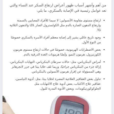
من أهم وأشهر أسباب ظهور أعراض ارتفاع السكر عند النساء والتي
تعد عوامل رئيسية في الإصابة بالسكري، ما يلي:
ارتفاع مستوى مقاومة الأنسولين؛ لا سيما للأفراد المصابين بالسمنة
وارتفاع الدهون الضارة بالدم مثل الكولسترول الضار LDL والدهون الثلاثية
TG.
وجود تاريخ عائلي يشير إلى إصابة معظم أفراد الأسرة بالسكري خصوصًا
من النوع الأول.
بعض الاضطرابات الهرمونية، خصوصًا في حالات ارتفاع مستوى هرمون
الكورتيزول، هرمون النمو، وأيضًا هرمونات الغدة الدرقية بالدم.
أمراض البنكرياس، مثل: حالات سرطان البنكرياس، التهابات البنكرياس،
إزالة جزء من البنكرياس جراحيًا، وربما تلف خلايا بيتا في جزر لانجرهانز
وهي المسؤولة عن إفراز هرمون الأنسولين بالبنكرياس.
تناول بعض العقاقير العلاجية المضرة لخلايا بيتا، مثل: أدوية النياسين،
عقاقير علاج الاكتئاب، بعض أدوية علاج الالتهابات مثل
الجلوكوكورتيكويدات، وبعض الأدوية المدرة للبول.