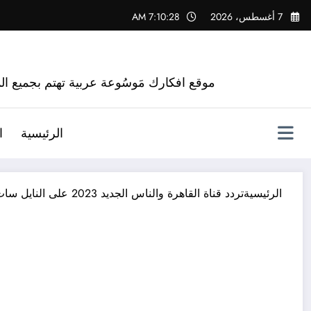
لتجاوز
7 أغسطس، 2026
7:10:29 AM
لى
لمحتوى
موقع افكارك مَوسُوعة عربية تهتم بجميع الم
الرئيسية
ا
الرئيسية
تردد قناة القاهرة والناس الجديد 2023 على النايل سات al kahera wal nas