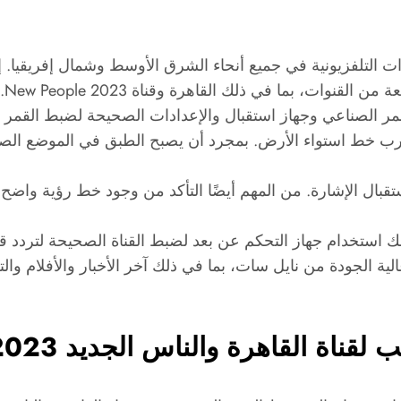
لتلفزيونية في جميع أنحاء الشرق الأوسط وشمال إفريقيا. إنه
ت، بما في ذلك القاهرة وقناة New People 2023.
مر الصناعي وجهاز استقبال والإعدادات الصحيحة لضبط القمر 
ي نايل سات، الذي يقع على بعد 7 درجات غرب خط استواء الأرض. بمجرد أن يصبح الط
تقبال الإشارة. من المهم أيضًا التأكد من وجود خط رؤية واضح
عالية الجودة من نايل سات، بما في ذلك آخر الأخبار والأفلام و
قناة القاهرة والناس الجديد 2023