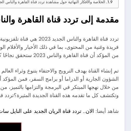
الخلاصة والأفكار النهائية حول مشاهدة تردد قناة القاهرة والناس الجديد 2023 على نايل 
مقدمة إلى تردد قناة القاهرة والناس 
تردد قناة القاهرة والن
فريدة وغنية من المحتوى، بما في ذلك الأخبار والأفلام ال
من المؤكد أن قناة القاهرة والناس 2023 ستحقق نجاحًا كبيرًا لدى الجماهير في جميع أنحاء المنطقة وخارجها.
تم إنشاء القناة بهدف الترويج والاحتفاء بتنوع وثراء ال
الشؤون الجارية أو الدراما أو برامج السفر، فمن المؤكد أن تردد قناة القا
وتكتشف كل ما تقدمه هذه القناة الجديدة المثيرة؟تردد قن
شاهد أيضا:
الان.. تردد قناة الريان الجديد على النايل سات “2023” uency Al Rayyan TV