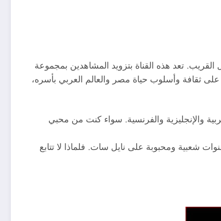
ات في المستقبل القريب. تعد هذه القناة بتزويد المشاهدين بمجموعة
يز على ثقافة وأسلوب حياة مصر والعالم العربي بأسره،
عربية والإنجليزية والفرنسية. سواء كنت من محبي
التميز، من المقرر أن تصبح قناة كايرو ونيو بيبول 2023 واحدة من أكثر القنوات شعبية ومحبوبة على نايل سات. فلماذا لا تتابع