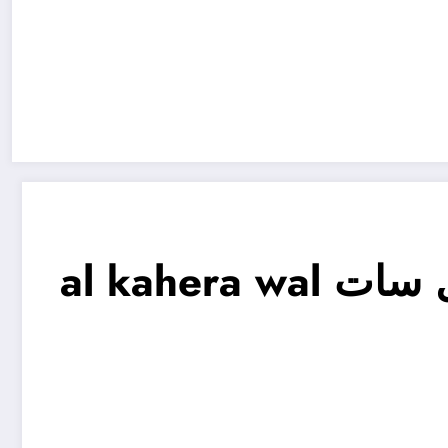
تردد قناة القاهرة والناس الجديد 2023 على النايل سات al kahera wal