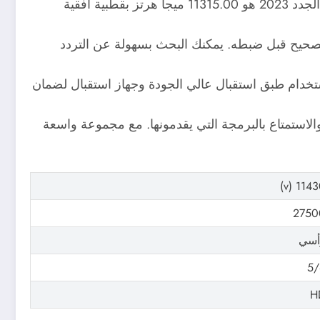
من أجل مشاهدة قناة كايرو ونيو بيبول 2023 على نايل سات، تحتاج إلى ضبط التردد الصحيح. تردد قناة القاهرة والناس الجدد 2023 هو 11315.00 ميجا هرتز بقطبية أفقية
لصحيح قبل ضبطه. يمكنك البحث بسهولة عن التردد
استخدام طبق استقبال عالي الجودة وجهاز استقبال لضمان
بسهولة الاستماع إلى تردد قناة القاهرة والناس الجديد 2023 على نايل سات والاستمتاع بالبرمجة التي يقدمونها. مع مجموعة واسعة
11430 (
2750
أسي
5/
H