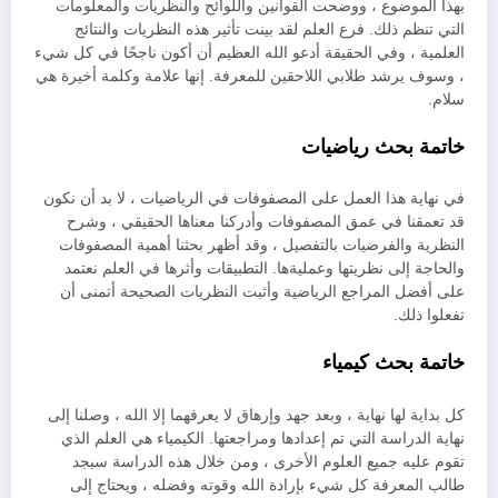
بهذا الموضوع ، ووضحت القوانين واللوائح والنظريات والمعلومات
التي تنظم ذلك. فرع العلم لقد بينت تأثير هذه النظريات والنتائج
العلمية ، وفي الحقيقة أدعو الله العظيم أن أكون ناجحًا في كل شيء
، وسوف يرشد طلابي اللاحقين للمعرفة. إنها علامة وكلمة أخيرة هي
سلام.
خاتمة بحث رياضيات
في نهاية هذا العمل على المصفوفات في الرياضيات ، لا بد أن نكون
قد تعمقنا في عمق المصفوفات وأدركنا معناها الحقيقي ، وشرح
النظرية والفرضيات بالتفصيل ، وقد أظهر بحثنا أهمية المصفوفات
والحاجة إلى نظريتها وعمليةها. التطبيقات وأثرها في العلم نعتمد
على أفضل المراجع الرياضية وأثبت النظريات الصحيحة أتمنى أن
تفعلوا ذلك.
خاتمة بحث كيمياء
كل بداية لها نهاية ، وبعد جهد وإرهاق لا يعرفهما إلا الله ، وصلنا إلى
نهاية الدراسة التي تم إعدادها ومراجعتها. الكيمياء هي العلم الذي
تقوم عليه جميع العلوم الأخرى ، ومن خلال هذه الدراسة سيجد
طالب المعرفة كل شيء بإرادة الله وقوته وفضله ، ويحتاج إلى