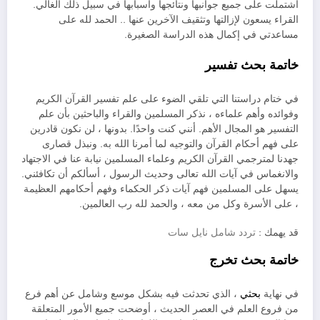
اشتملت على جميع جوانبها ونتائجها وأسبابها في سبيل ذلك الغالي.
القراء يسعون لإزالتها وتثقيف الآخرين عنها .. الحمد لله على
مساعدتي في إكمال هذه الدراسة الصغيرة.
خاتمة بحث تفسير
في ختام دراستنا التي تلقي الضوء على علم تفسير القرآن الكريم
وفوائده وأهم علماءه ، نذكر المسلمين والقراء والباحثين بأن علم
التفسير هو المجال الأهم. أنني كنت واحدًا. بدونها ، لن نكون قادرين
على فهم أحكام القرآن والتوجيه لما أمرنا الله به. ونبذل قصارى
جهدنا لمترجمي القرآن الكريم وعلماء المسلمين نيابة عنا في الاجتهاد
والانغماس في آيات الله تعالى وحديث الرسول ، أسألكم أن تكافئني.
يسهل على المسلمين فهم آيات ذكر الحكماء وفهم أحكامهم العظيمة
، على الأسرة وكل من معه ، والحمد لله رب العالمين.
قد يهمك :
تردد شامل نايل سات
خاتمة بحث تخرج
في نهاية
بحثي
، الذي تحدثت فيه بشكل موسع وشامل عن أهم فرع
من فروع العلم في العصر الحديث ، أوضحت جميع الأمور المتعلقة