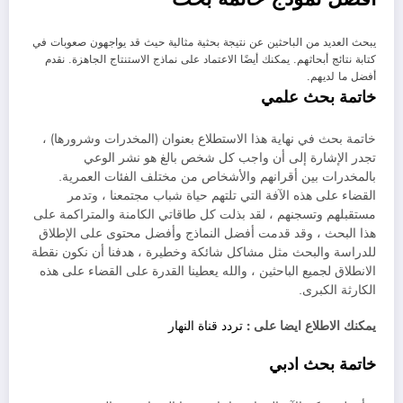
يبحث العديد من الباحثين عن نتيجة بحثية مثالية حيث قد يواجهون صعوبات في
كتابة نتائج أبحاثهم. يمكنك أيضًا الاعتماد على نماذج الاستنتاج الجاهزة. نقدم
أفضل ما لديهم.
خاتمة بحث علمي
خاتمة بحث في نهاية هذا الاستطلاع بعنوان (المخدرات وشرورها) ،
تجدر الإشارة إلى أن واجب كل شخص بالغ هو نشر الوعي
بالمخدرات بين أقرانهم والأشخاص من مختلف الفئات العمرية.
القضاء على هذه الآفة التي تلتهم حياة شباب مجتمعنا ، وتدمر
مستقبلهم وتسجنهم ، لقد بذلت كل طاقاتي الكامنة والمتراكمة على
هذا البحث ، وقد قدمت أفضل النماذج وأفضل محتوى على الإطلاق
للدراسة والبحث مثل مشاكل شائكة وخطيرة ، هدفنا أن نكون نقطة
الانطلاق لجميع الباحثين ، والله يعطينا القدرة على القضاء على هذه
الكارثة الكبرى.
يمكنك الاطلاع ايضا على :
تردد قناة النهار
خاتمة بحث ادبي