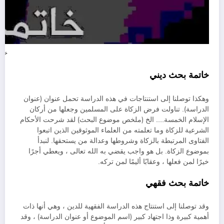
خات
خاتمة بحث ديني
وهكذا توصلنا إلى استنتاجات في هذه الدراسة تحمل عنوان (عنوان
الدراسة). تناولت فرض الزكاة على المسلمين وجعلها من أركان
الإسلام الخمسة…. الخ (ملخص موضوع البحث) لقد شرحت الأحكام
الشرعية للزكاة وما تعلمته من العلماء الموثوقين الذين اتبعوا
الفتاوى المرتبطة بالزكاة وشروطها وعدالة من يستحقها. لنبدأ
بموضوع الزكاة. بل هو واجب يقضي به الله تعالى ، ويعطي أجرًا
خيرًا لمن فعلها ، وعقابًا أليمًا لمن تركه.
خاتمة بحث فقهي
وقد توصلنا إلى استنتاج هذه الدراسة الفقهية للدين ، وهي أنها ذات
أهمية كبيرة وذا اجتهاد كبير (اسم الموضوع أو عنوان الدراسة) ، وقد