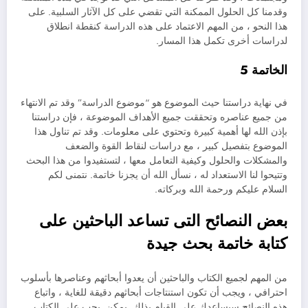
وقدمنا ​​كل الحلول الممكنة التي تقضي على كل الآثار السلبية. على
هذا النحو ، من المهم الاعتماد على هذه الدراسة كنقطة انطلاق
لدراسات أخرى تكمل هذا المسار.
الخاتمة 5
في نهاية دراستنا حيث الموضوع هو “موضوع الدراسة” وقد تم الانتهاء
من جميع عناصره وتحققت جميع الأهداف الموضوعة ، فإن دراستنا
بإذن الله لها أهمية كبيرة وتحتوي على معلومات. وقد تم تناول هذا
الموضوع بتفصيل كبير ، مع دراسات لنقاط القوة والضعف
والمشكلات والحلول وكيفية التعامل معها ، لتستفيدوا من هذا البحث
وتتيحوا لنا الاستعداد له ، نسأل الله أن يجزنا خاتمة. نتمنى لكم
السلام عليكم ورحمة الله وبركاته.
بعض النصائح التى تساعد الباحثين على
كتابة خاتمة بحث جيدة
من المهم لجميع الكتاب والباحثين أن يعدوا أبحاثهم وعناصرها بأسلوب
احترافي ، ويجب أن تكون استنتاجات أبحاثهم دقيقة للغاية ، واتباع
هذه النصائح سيساعدك على القيام بذلك. يمكن. يجب على الكتاب