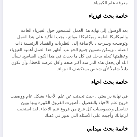
معرفة علم الكيمياء.
خاتمة بحث فيزياء
بعد الوصول إلى نهاية هذا العمل المتمحور حول الفيزياء العامة
والميكانيكا العامة وميكانيكا الموائع ، يجب التأكيد على هذا العمل
وتوضيحه وشرحه ، بالإضافة إلى النظريات والقضايا الرئيسية ذات
الصلة ، ويمكن تضمين جميع الجوانب. أظهر هذا العمل أهمية الفيزياء
وعظمتها كعلم يدخل في كل ما يحدث في هذا الكون الشاسع. نسأل
الله أن يجعل هذه الدراسة أكثر صحة وأقل عرضة للخطأ. وأن تكون
دليلاً شاملاً لأي شخص يستكشف الفيزياء.
خاتمة بحث احياء
في نهاية دراستي ، حيث تحدثت عن علم الأحياء بشكل عام ووصفت
فروع علم الأحياء بالتفصيل ، أظهرت الفروق الكبيرة بينها وبين
تفاصيل وخصوصيات كل فرع من فروع علم الأحياء. لقد استجبت
لرغباتك وأجبت على الأسئلة التي تدور في ذهنك.
خاتمة بحث ميداني