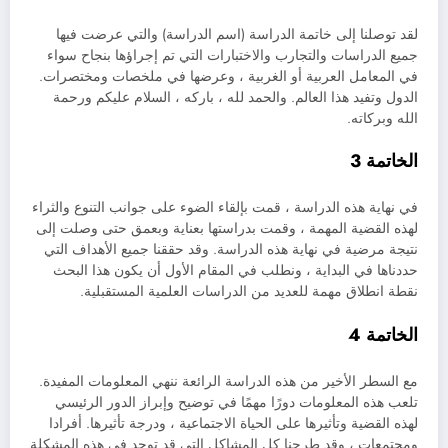
لقد توصلنا إلى خاتمة الدراسة (اسم الدراسة) والتي عرضت فيها
جميع الدراسات والتجارب والاختبارات التي تم إجراؤها بنجاح سواء
في المعامل العربية أو الغربية ، وعرضها في ملخصات ومختصرات.
الدول وتفيد هذا العالم. والحمد لله ، باركه ، السلام عليكم ورحمة
الله وبركاته.
الخاتمة 3
في نهاية هذه الدراسة ، قمت بإلقاء الضوء على جوانب التنوع والثراء
لهذه القضية المهمة ، وقمت بدراستها بعناية وبعمق حتى وصلت إلى
نتيجة مرضية في نهاية هذه الدراسة. وقد حققنا جميع الأهداف التي
حددناها في البداية ، ونطلب في المقام الأول أن يكون هذا البحث
نقطة انطلاق مهمة للعديد من الدراسات العلمية المستقبلية.
الخاتمة 4
مع السطر الأخير من هذه الدراسة الرائعة ننهي المعلومات المفيدة.
تلعب هذه المعلومات دورًا مهمًا في توضيح وإبراز الدور الرئيسي
لهذه القضية وتأثيرها على الحياة الاجتماعية ، ودرجة تأثيرها. أفرادا
ومجتمعات ، وقد طرحنا كل المشاكل التي قد توجد في هذه المشكلة