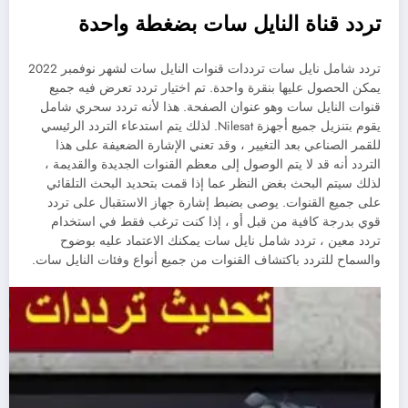
تردد قناة النايل سات بضغطة واحدة
تردد شامل نايل سات ترددات قنوات النايل سات لشهر نوفمبر 2022
يمكن الحصول عليها بنقرة واحدة. تم اختيار تردد تعرض فيه جميع
قنوات النايل سات وهو عنوان الصفحة. هذا لأنه تردد سحري شامل
يقوم بتنزيل جميع أجهزة Nilesat. لذلك يتم استدعاء التردد الرئيسي
للقمر الصناعي بعد التغيير ، وقد تعني الإشارة الضعيفة على هذا
التردد أنه قد لا يتم الوصول إلى معظم القنوات الجديدة والقديمة ،
لذلك سيتم البحث بغض النظر عما إذا قمت بتحديد البحث التلقائي
على جميع القنوات. يوصى بضبط إشارة جهاز الاستقبال على تردد
قوي بدرجة كافية من قبل أو ، إذا كنت ترغب فقط في استخدام
تردد معين ، تردد شامل نايل سات يمكنك الاعتماد عليه بوضوح
والسماح للتردد باكتشاف القنوات من جميع أنواع وفئات النايل سات.