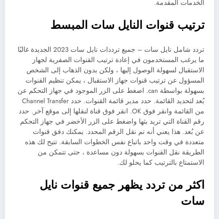
الخدمات المقدمة.
ترتيب قنوات النايل سات المبسط
تردد شامل نايل سات – جميع ترددات نايل سات 2023 الجديدة غالبًا
ما يرغب المستخدمون في إعادة ترتيب القنوات الصفرية لجهاز
الاستقبال لسهولة الوصول إليها ، ولكن بدون الذهاب إلى الشخص
المسؤول عن ترتيب قنوات جهاز الاستقبال ، يمكن تنظيم القنوات
بسهولة بواسطة can. اضغط على الزر الموجود في جهاز التحكم عن
بُعد لتحديد القائمة. حدد مدير قائمة القنوات. حدد Channel Transfer
من القائمة وانقر فوق OK. انقر فوق قناة لنقلها إلى موقع آخر. حدد
رقم القناة التي تريد بثها واضغط على الزر الأخضر في جهاز التحكم
عن بُعد. هذا يعني أنه تم نقل الرقم المحدد. يمكنك دفق قنوات
متعددة في وقت واحد باتباع نفس الخطوات السابقة. تتيح لك هذه
الطريقة نقل القنوات بسهولة دون مساعدة ، حتى تتمكن من
الاستمتاع بالترتيب كما يحلو لك.
اكثر من تردد يظهر جميع قنوات نايل
سات