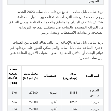
السويس
تردد شامل نايل سات – جميع ترددات نايل سات 2023 الجديدة
يرجى ملاحظة أن هذه الترددات قد تختلف بين الدول المختلفة
وتختلف باختلاف البلدان والمناطق والخدمات المتاحة. يرجى التحقق
من المواقع المعتمدة والمتاحة في منطقتك لمعرفة الترددات
الصحيحة وإعدادات الاستقطاب ومعدل ترميز
تردد شامل نايل سات بالإضافة إلى ذلك، هناك العديد من القنوات
الأخرى المتاحة على نايل سات والتي يمكن العثور على تردداتها في
قوائم البحث أو الدلائل الفضائية. بعض القنوات الأخرى المتاحة على
نايل سات تشمل:
معدل
التردد
معدل ترميز
تصحيح
اسم القناة
الاستقطاب
(ميجاهيرتز)
(MSymb/s)
الأخطاء
(FEC)
القاهرة
11488
عمودي
27500
5/6
والناس
دريم 1
11296
أفقي
27500
5/6
دريم 2
11747
أفقي
27500
3/4