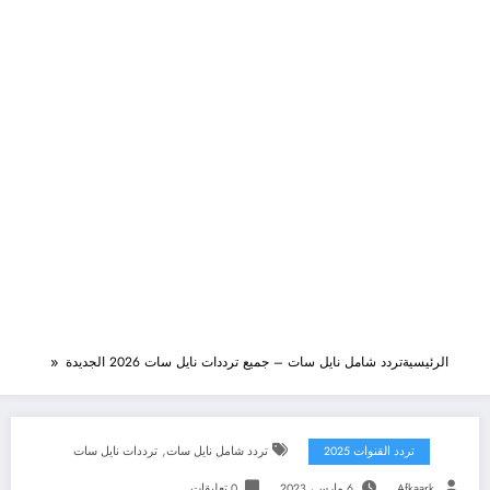
الرئيسية
تردد شامل نايل سات – جميع ترددات نايل سات 2026 الجديدة
,
تردد القنوات 2025
تردد شامل نايل سات
ترددات نايل سات
Afkaark
6 مارس، 2023
0 تعليقات