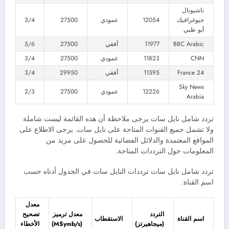
ناشيونال
جيوغرافيك
12054
عمودي
27500
3/4
أبو ظبي
BBC Arabic
11977
أفقي
27500
5/6
CNN
11823
عمودي
27500
3/4
France 24
11595
أفقي
29950
3/4
Sky News
12226
عمودي
27500
2/3
Arabia
تردد شامل نايل سات يرجى ملاحظة أن هذه القائمة ليست شاملة
ولا تشمل جميع القنوات المتاحة على نايل سات. يرجى الاطلاع على
المواقع المعتمدة والدلائل الفضائية للحصول على مزيد من
المعلومات حول الترددات المتاحة.
تردد شامل نايل سات ترددات النايل سات في الجدول أدناه حسب
اسم القناة:
معدل
التردد
معدل ترميز
تصحيح
اسم القناة
الاستقطاب
(ميجاهيرتز)
(MSymb/s)
الأخطاء