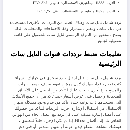
التردد: 11555 ميجاهيرتز، الاستقطاب: عمودي، FEC: 5/6
التردد: 11823 ميجاهيرتز، الاستقطاب: أفقي، FEC: 5/6
تردد شامل نايل سات وهناك العديد من الترددات الأخرى المستخدمة
في نايل سات، وتتغير باستمرار وفقًا للاحتياجات والمتطلبات. لذلك
ينصح بالتحقق من الموقع الرسمي لنايل سات للحصول على قائمة
تفصيلية لجميع
تعليمات ضبط ترددات قنوات النايل سات
الرئيسية
تردد شامل نايل سات قبل إدخال تردد سحري في جهازك ، سواء
كنت تقوم بإعداد جهازك لأول مرة أو تقوم بحذف جميع القنوات
والمسح مرة أخرى ، يجب عليك التأكد من: احصل على الأطباق
الصحيحة واحصل على عرض أسعار جيد. تأكد من أن جميع الأسلاك
التي تستخدمها ذات نوعية جيدة. تأكد من عدم وجود مشكلة بجهاز
الاستقبال في استقبال الإشارة. جرب الترددات للتأكد من حصولك
على أفضل إشارة ممكنة على كل تردد مع أفضل اتجاه من الهوائي
الخاص بك إلى أقمار Nileste. إذا لم يكن الإجراء قابلاً للتطبيق ،
فيمكنك مشاهدة مقطع فيديو حوله أو تعيين مهندس أو فني دش