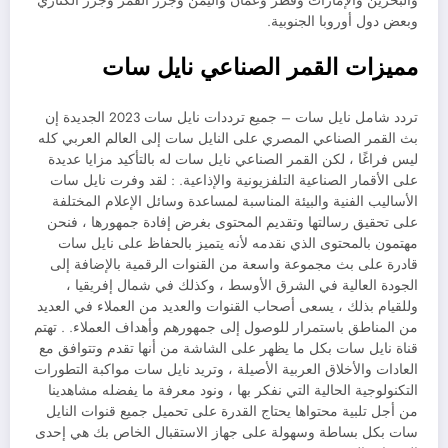
والبحرين والإمارات وقطر وعمان واليمن وجزر القمر وجزر الكناري
وبعض دول أوروبا الجنوبية.
مميزات القمر الصناعي نايل سات
تردد شامل نايل سات – جميع ترددات نايل سات 2023 الجديدة إن
بث القمر الصناعي المصري على النايل سات إلى العالم العربي كله
ليس فراغًا ، لكن القمر الصناعي نايل سات له بالتأكيد مزايا عديدة
على الأقمار الصناعية التلفزيونية والإذاعية. : لقد وفرت نايل سات
الأساليب الفنية والبيئة المناسبة لمساعدة وسائل الإعلام المختلفة
على تحقيق رسالتها وتقديم المحتوى بغرض إفادة جمهورها ، فنحن
مهتمون بالمحتوى الذي نقدمه لأنه يتميز بالحفاظ على نايل سات
قادرة على بث مجموعة واسعة من القنوات الرقمية بالإضافة إلى
الجودة العالية في الشرق الأوسط ، وكذلك في شمال إفريقيا ،
وللقيام بذلك ، يسعى أصحاب القنوات والعديد من العملاء في العديد
من المناطق باستمرار للوصول إلى جمهورهم وأهداف العملاء. . تهتم
قناة نايل سات بكل ما يظهر على الشاشة من أنها تقدم وتتوافق مع
العادات والأخلاق العربية الأصيلة ، وتريد نايل سات مواكبة التطورات
التكنولوجية الحالية التي نفكر بها ، ونود معرفة ما يفضله مشاهدينا
من أجل تلبية محتواها يحتاج القدرة على تحميل جميع قنوات النايل
سات بكل بساطة وسهولة على جهاز الاستقبال الخاص بك هي إحدى