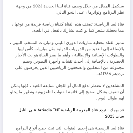
سنكمل المقال من خلال وصف قناة ليبيا الجديدة 2023 من وجهة
نظر البرنامج وتواترها ، على النحو التالي:
قناة ليبيا الرياضية: تصنف هذه القناة كقناة رياضية فريدة من نوعها ،
مما يجعلك تشعر كما لو كنت تشارك بالفعل في اللعبة.
تتميز القناة بتغطية مباريات الدوري الليبي ومباريات المنتخب الليبي ،
بالإضافة إلى العديد من الدوريات الدولية مثل مباريات كأس ليبيا
والبطولات الإسبانية والإيطالية ، وأهم ما يميز القناة هو بث الأخبار
الحصرية ، بالإضافة إلى أحدث تقنيات وأجهزة التصوير. ويضم
مجموعة من المحللين والصحفيين الرياضيين الذين يحرصون على
ترددهم 11766هـ.
المشاهدين لا تضطر لدفع المال أو اللجان لمتابعة اللعبة ، فإنها يمكن
أن تضيف بشكل صحيح إلى قائمة القنوات التلفزيونية وتظهر ما يحلو
لهم طوال اليوم .
قد يهمك :
تردد قناة المغربية الرياضية Arriadia TNT على النايل
سات 2023
قناة ليبيا الرسمية هي إحدى القنوات التي تبث جميع أنواع البرامج