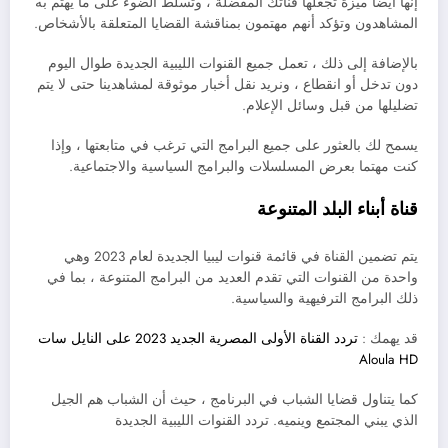
إنها أيضا ميزة تجعلها قناتك المفضلة ، وتسلط الضوء على ما يهتم به
المشاهدون وتؤكد أنهم مهتمون بمناقشة القضايا المتعلقة بالأشخاص.
بالإضافة إلى ذلك ، تعمل جميع القنوات الليبية الجديدة طوال اليوم
دون تدخل أو انقطاع ، ونريد نقل أخبار موثوقة لمشاهدينا حتى لا يتم
تضليلها من قبل وسائل الإعلام.
يسمح لك بالعثور على جميع البرامج التي ترغب في متابعتها ، وإذا
كنت مهتما بعرض المسلسلات والبرامج السياسية والاجتماعية.
قناة أبناء البلد المتنوعة
يتم تضمين القناة في قائمة قنوات ليبيا الجديدة لعام 2023 وهي
واحدة من القنوات التي تقدم العديد من البرامج المتنوعة ، بما في
ذلك البرامج الترفيهية والسياسية.
قد يهمك :
تردد القناة الأولى المصرية الجديد 2023 على النايل سات
Aloula HD
كما يتناول قضايا الشباب في البرنامج ، حيث أن الشباب هم الجيل
الذي يبني المجتمع وينميه. تردد القنوات الليبية الجديدة