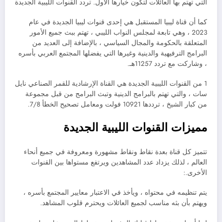
التي تهتم بها العائلات لتكون خيارها الأول. تردد القنوات الليبية الجديدة
كما أن قناة ليبيا المستقبل هي إحدى قنوات ليبيا الجديدة في عام
2023 ، وهي تابعة لمجلس النواب الليبي ، تهتم ببث جميع الأمور
المتعلقة بالحكومة والمجال السياسي ، بالإضافة إلى العديد من
البرامج الترفيهية والدينية وغيرها التي يفضلها المجتمع العربي بأسره
، وشاركت مع تردد 11257هـ.
1 من القنوات الليبية الجديدة هي القناة الإرشادية للقمر الصناعي نايل
سات ، والتي تهتم بالبرامج الدينية وتبث البرامج من قبل مجموعة
من كبار الشيخ ، ترددها 10921 فولت ومعامل تصحيح الخطأ 7/8.
مميزات القنوات الليبية الجديدة
تتميز كل قناة بعدة نقاط ونقاط مشهورة ومعروفة في جميع أنحاء
العالم ، لذلك يزداد عدد المشاهدين ويرتفع مستواها بين القنوات
الأخرى.:
يتم تنظيمه في محتواه ، ويأخذ في الاعتبار معايير المجتمع بأسره ،
ويهتم بأن بثه مناسب لجميع العائلات ويحترم قلوب المشاهد.