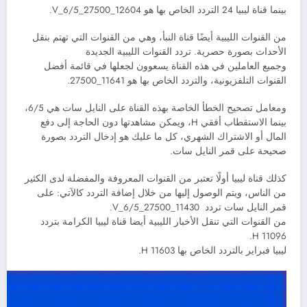
بينما قناة ليبيا 24 التردد الخاص بها هو 12604_27500_V_6/5.
من القنوات الليبية أيضًا قناة النبأ، وهي من القنوات التي تهتم بنقل
الأحداث بصورة حصرية. تردد القنوات الليبية الجديدة
وجميع العاملين في هذه القناة يسعوون لجعلها في قائمة أفضل
القنوات التلفزيونية، والتردد الخاص بها هو 11641_27500.
ومعامل تصحيح الخطأ الخاصة بهذه القناة على النايل سات هي 6/5،
بينما الاستقطاب أفقي H، ويمكن مشاهدتها دون الحاجة إلى دفع
المال أو الاشتراك الشهري، كل ما عليك هو إدخال التردد بصورة
صحيحة على قمر النايل سات.
كذلك قناة ليبيا أولًا تعتبر من القنوات المعروفة والمفضلة لدى الكثير
من الناس، ويتم الوصول إليها من خلال إضافة التردد كالآتي: على
قمر النايل سات تردد 11430_27500_V_6/5.
من القنوات التي تنقل الأخبار الليبية أيضا قناة ليبيا الكرامة بتردد
11096 H.
ليبيا فبراير بالتردد الخاص بها 11603 H.