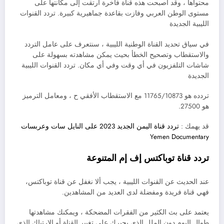
محتواها ، وقد أصبحت هذه قناة فاخرة ارتقت إلى مكانتها على
مستوى الوطن العربي وفازت بقاعدة جماهيرية كبيرة. تردد القنوات
الليبية الجديدة
في سياق تحديد القناة الوطنية الليبية ، سنتعرف على عامل التردد
والاستقطاب وتصحيح الخطأ بحيث يمكن مشاهدته بسهولة على
شاشات التلفزيون في أي وقت وفي أي مكان. تردد القنوات الليبية
الجديدة
تردده هو 11765/10873 مع الاستقطاب الأفقي ح ، ومعامل الترميز
هو 27500.
قد يهمك :
تردد قناة اليمن الجديد 2023 على النايل سات وعربسات
Yemen Documentary
تردد قناة توباكتس إف إم المتنوعة
عند الحديث عن القنوات الليبية ، يجب ألا نغفل عن قناة توباكتس،
فهي قناة فريدة ومفضلة لدى العديد من المشاهدين.
يعتمد على بث الكثير من الفقرات المضحكة ، ويمكنك مشاهدتها
طوال اليوم دون الملل الذي يجبرك على تغيير القناة أو الارتباك الذي