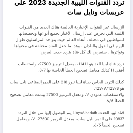
تردد القنوات الليبية الجديدة 2023 على
عربسات ونايل سات
للإرسال عبر القنوات الإخبارية العالمية هناك العديد من القنوات
الليبية التي تحرص على إرسال الأخبار بجميع أنواعها وتخصصاتها
للمواطنين في مختلف أنحاء العالم حيث يتواجد المراسلون طوال
اليوم في الدول والبلدان ، وهذا ما جعل القناة مختلفة في محتواها
وتواترها ، سنعرض لك كل قناة بتردد جديد. لعرض:
تردد قناة ليبيا الغد هو 11411، بمعدل الترميز 27500، واستقطاب
أفقي H كذلك معامل تصحيح الخطأ الخاصة بها 8/7.
كذلك التردد الخاص بقناة ليبيا نيوز 218 على القمرالصناعي نايل سات
هو 12399/12398.
والاستقطاب عمودي V، ومعدل الترميز 27500 بينمت معامل تصحيح
الخطأ 6/5.
قناة ليبيا الحدث LibyaAlhadath يتم الوصول إليها من خلال التردد
10837 على القمر نايل سات، بمعدل الترميز 27500، V، ومعامل
تصحيح الخطأ 6/5.