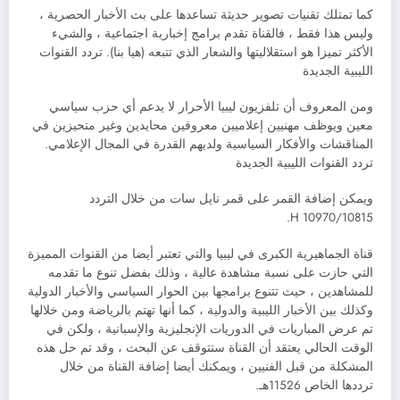
كما تمتلك تقنيات تصوير حديثة تساعدها على بث الأخبار الحصرية ،
وليس هذا فقط ، فالقناة تقدم برامج إخبارية اجتماعية ، والشيء
الأكثر تميزا هو استقلاليتها والشعار الذي تتبعه (هيا بنا). تردد القنوات
الليبية الجديدة
ومن المعروف أن تلفزيون ليبيا الأحرار لا يدعم أي حزب سياسي
معين ويوظف مهنيين إعلاميين معروفين محايدين وغير متحيزين في
المناقشات والأفكار السياسية ولديهم القدرة في المجال الإعلامي.
تردد القنوات الليبية الجديدة
ويمكن إضافة القمر على قمر نايل سات من خلال التردد
10970/10815 H.
قناة الجماهيرية الكبرى في ليبيا والتي تعتبر أيضا من القنوات المميزة
التي حازت على نسبة مشاهدة عالية ، وذلك بفضل تنوع ما تقدمه
للمشاهدين ، حيث تتنوع برامجها بين الحوار السياسي والأخبار الدولية
وكذلك بين الأخبار الليبية والدولية ، كما أنها تهتم بالرياضة ومن خلالها
تم عرض المباريات في الدوريات الإنجليزية والإسبانية ، ولكن في
الوقت الحالي يعتقد أن القناة ستتوقف عن البحث ، وقد تم حل هذه
المشكلة من قبل الفنيين ، ويمكنك أيضا إضافة القناة من خلال
ترددها الخاص 11526هـ.