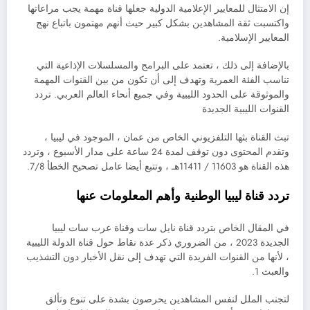
إن الامتثال للمعايير الإعلامية الدولية جعلها قناة مهمة يجب مراعاتها
واكتسبت ثقة المشاهدين بشكل كبير حيث أنهم مهتمون باتباع نهج
المعايير الإسلامية.
بالإضافة إلى ذلك ، تعتمد على البرامج والمسلسلات الإذاعية التي
تناسب الفئة العمرية وتهدف إلى أن تكون من بين القنوات المهمة
والموثوقة على الحدود الليبية وفي جميع أنحاء العالم العربي. تردد
القنوات الليبية الجديدة
تبث القناة بثها التلفزيوني الخاص من عمان ، الموجود في ليبيا ،
وتقدم المحتوى دون توقف لمدة 24 ساعة على مدار الأسبوع ، وتردد
هذه القناة هو 11603 / 11411هـ ، وتتبع أيضا عامل تصحيح الخطأ 7/8.
تردد قناة ليبيا الوطنية وأهم المعلومات عنها
في المقال الخاص بتردد قناة نايل سات وقناة عرب سات ليبيا
الجديدة 2023 ، من الضروري ذكر عدة نقاط حول قناة الدولة الليبية
، لأنها من القنوات الفريدة التي تهدف إلى نقل الأخبار دون التشذيب
والعبث 1.
لتجنب الملل لنفس المشاهدين يحرصون بشدة على تنوع وتألق