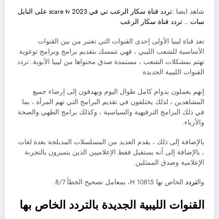
شاهد ايضا :
تردد قناة سكار الرعب تي في scare tv 2023 على النايل
سات .. تردد قناة سكار الرعب
تعد قناة ليبيا الأولى إحدى القنوات التي تعتبر من بين القنوات
الأساسية للشعب الليبي ، فهي تتمسك بتقديم برامج وبرامج توعوية
تهتم بمشكلات الشعب ، مستمدة صدق محتواها من ليبيا الأبوية. تردد
القنوات الليبية الجديدة
إنهم يعملون بدوام كامل طوال اليوم ويهدفون إلى إرضاء جميع
المشاهدين ، لذلك يختلفون في تقديم البرامج التي تهم المرأة ، بما
في ذلك البرامج الترفيهية والسياسية ، وكذلك برامج الطهي والصحة
والأزياء.
بالإضافة إلى ذلك ، يقدم العديد من المسلسلات المدبلجة بعدة لغات
، بالإضافة إلى أنه يستقبل فقط الإعلاميين الذين يتميزون بالتجربة
الإعلامية وصدق الممثلين.
وال
تردد
الخاص بها 10815 H، بمعامل تصحيح الخطأ 8/7.
القنوات الليبية الجديدة بالتردد الخاص بها