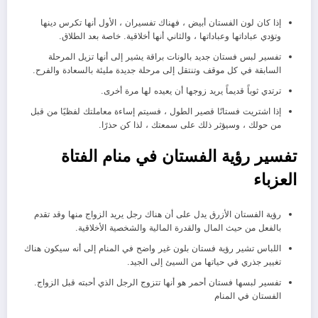
إذا كان لون الفستان أبيض ، فهناك تفسيران ، الأول أنها تكرس دينها
وتؤدي عباداتها وعباداتها ، والثاني أنها أخلاقية. خاصة بعد الطلاق.
تفسير لبس فستان جديد بالونات براقة يشير إلى أنها تزيل المرحلة
السابقة في كل موقف وتنتقل إلى مرحلة جديدة مليئة بالسعادة والفرح.
ترتدي ثوباً قديماً يريد زوجها أن يعيده لها مرة أخرى.
إذا اشتريت فستانًا قصير الطول ، فسيتم إساءة معاملتك لفظيًا من قبل
من حولك ، وسيؤثر ذلك على سمعتك ، لذا كن حذرًا.
تفسير رؤية الفستان في منام الفتاة
العزباء
رؤية الفستان الأزرق يدل على أن هناك رجل يريد الزواج منها وقد تقدم
بالفعل من حيث المال والقدرة المالية والشخصية الأخلاقية.
اللباس تشير رؤية فستان بلون غير واضح في المنام إلى أنه سيكون هناك
تغيير جذري في حياتها من السيئ إلى الجيد.
تفسير لبسها فستان أحمر هو أنها تتزوج الرجل الذي أحبته قبل الزواج.
الفستان في المنام