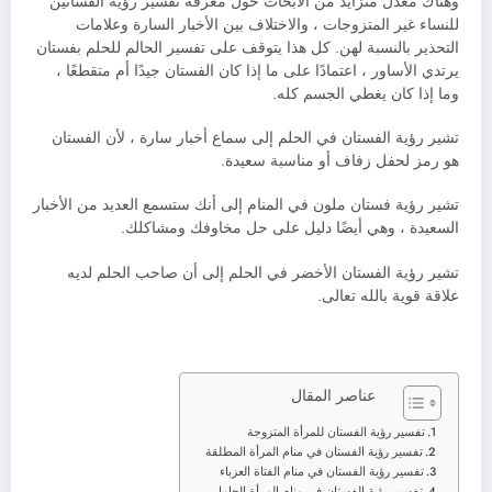
وهناك معدل متزايد من الأبحاث حول معرفة تفسير رؤية الفساتين
للنساء غير المتزوجات ، والاختلاف بين الأخبار السارة وعلامات
التحذير بالنسبة لهن. كل هذا يتوقف على تفسير الحالم للحلم بفستان
يرتدي الأساور ، اعتمادًا على ما إذا كان الفستان جيدًا أم متقطعًا ،
وما إذا كان يغطي الجسم كله.
تشير رؤية الفستان في الحلم إلى سماع أخبار سارة ، لأن الفستان
هو رمز لحفل زفاف أو مناسبة سعيدة.
تشير رؤية فستان ملون في المنام إلى أنك ستسمع العديد من الأخبار
السعيدة ، وهي أيضًا دليل على حل مخاوفك ومشاكلك.
تشير رؤية الفستان الأخضر في الحلم إلى أن صاحب الحلم لديه
علاقة قوية بالله تعالى.
عناصر المقال
تفسير رؤية الفستان للمرأة المتزوجة
تفسير رؤية الفستان في منام المرأة المطلقة
تفسير رؤية الفستان في منام الفتاة العزباء
تفسير رؤية الفستان في منام المرأة الحامل