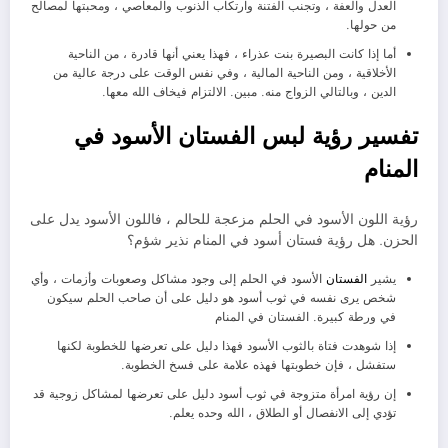
العدل والعفة ، وتجنب الفتنة وارتكاب الذنوب والمعاصي ، ومحبتها لمصالح
من حولها.
أما إذا كانت البصيرة بنت عذراء ، فهذا يعني أنها قادرة ، من الناحية
الأخلاقية ، ومن الناحية المالية ، وفي نفس الوقت على درجة عالية من
الدين ، وبالتالي الزواج منه. مبين. الالتزام فيخاف الله معها.
تفسير رؤية لبس الفستان الأسود في
المنام
رؤية اللون الأسود في الحلم مزعجة للحالم ، فاللون الأسود يدل على
الحزن. هل رؤية فستان أسود في المنام نذير شؤم؟
يشير
الفستان
الأسود في الحلم إلى وجود مشاكل وصعوبات وأزمات ، وأي
شخص يرى نفسه في ثوب أسود هو دليل على أن صاحب الحلم سيكون
في ورطة كبيرة. الفستان في المنام
إذا شوهدت فتاة بالثوب الأسود فهذا دليل على تعرضها للخطوبة لكنها
ستفشل ، فإن خطوبتها فهذه علامة على فسخ الخطوبة.
إن رؤية امرأة متزوجة في ثوب أسود دليل على تعرضها لمشاكل زوجية قد
تؤدي إلى الانفصال أو الطلاق ، الله وحده يعلم.