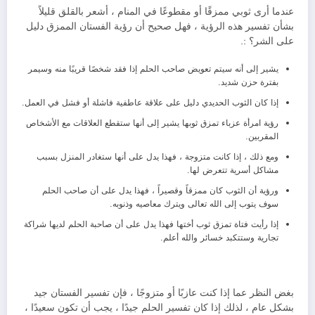
عندما أرى ثوبي ممزقًا أو مقطوعًا في المنام ، أشعر بالقلق قليلاً
بشأن تفسير هذه الرؤية ، فهل صحيح أن رؤية الفستان الممزق دليل
على الشر؟ :.
يشير إلى أنه سيتم تعويض صاحب الحلم إذا فقد شخصًا قريبًا منه وسيمر
بفترة حزن شديد.
إذا كان الثوب الحديدي دليل على علاقة عاطفية فاشلة أو فشل في العمل.
رؤية امرأة عزباء تمزق ثوبها يشير إلى أنها ستقطع العلاقات مع الأشخاص
المقربين.
ومع ذلك ، إذا كانت متزوجة ، فهذا يدل على أنها ستغادر المنزل بسبب
مشاكل أسرية تتعرض لها.
ورؤية أن الثوب كان ممزقاً وقصيراً ، فهذا يدل على أن صاحب الحلم
سوف يتوب إلى الله تعالى ويترك معاصيه وذنوبه.
إذا رأيت فتاة تمزق ثوب أختها فهذا يدل على أن صاحبة الحلم لديها شراكة
تجارية وستتكبد خسائر والله أعلم.
بغض النظر عما إذا كنت عازبًا أو متزوجًا ، فإن تفسير الفستان جيد
بشكل عام ، لذلك إذا كان تفسير الحلم جيدًا ، يجب أن تكون سعيدًا ،