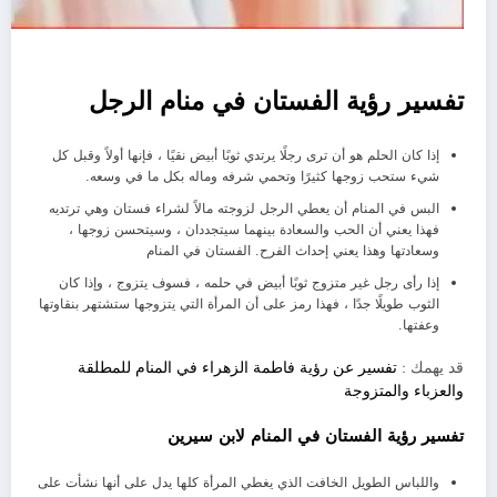
تفسير رؤية الفستان في منام الرجل
إذا كان الحلم هو أن ترى رجلًا يرتدي ثوبًا أبيض نقيًا ، فإنها أولاً وقبل كل
شيء ستحب زوجها كثيرًا وتحمي شرفه وماله بكل ما في وسعه.
البس في المنام أن يعطي الرجل لزوجته مالاً لشراء فستان وهي ترتديه
فهذا يعني أن الحب والسعادة بينهما سيتجددان ، وسيتحسن زوجها ،
وسعادتها وهذا يعني إحداث الفرح. الفستان في المنام
إذا رأى رجل غير متزوج ثوبًا أبيض في حلمه ، فسوف يتزوج ، وإذا كان
الثوب طويلًا جدًا ، فهذا رمز على أن المرأة التي يتزوجها ستشتهر بنقاوتها
وعفتها.
قد يهمك :
تفسير عن رؤية فاطمة الزهراء في المنام للمطلقة
والعزباء والمتزوجة
تفسير رؤية الفستان في المنام لابن سيرين
واللباس الطويل الخافت الذي يغطي المرأة كلها يدل على أنها نشأت على