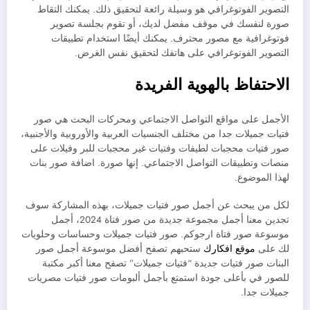
التصوير الفوتوغرافي هو وسيلة رائعة لتحقيق ذلك. يمكنك التقاط
صورة لنفسك في موقف مفضل لديك، أو تقوم بجلسة تصوير
فوتوغرافية مع مصور محترف. يمكنك أيضًا استخدام تطبيقات
التصوير الفوتوغرافي على هاتفك لتحقيق نفس الغرض.
الاحتفاظ بالهوية الفريدة
الأجمل على مواقع التواصل الاجتماعي ومحركات البحث هي صور
فتيات جميلات جدا من مختلف الجنسيات العربية والأوروبية والأجنبية،
صور فتيات محجبات لطيفات وفتيات غير محجبات للبر وفيلات على
منصات وتطبيقات التواصل الاجتماعي. إنها صورة. اضافة صور بنات
لهذا الموضوع.
لكل من يبحث عن أجمل صور فتيات جميلات، بهذه المشاركة سوف
تجدين معنا أجمل مجموعة جديدة من صور فتاة 2024، أجمل
موسوعة صور فتاة ارجوكم. صور فتيات جميلات وحساسات وحلويات
لك على
موقع افكارك
ستحبهم تصفح أفضل موسوعة أجمل صور
البنات صور فتيات جديدة “فتيات جميلات” تصفح معنا أكبر مكتبة
للصور في بأعلى جودة استمتع بأجمل ألبومات صور فتيات مصريات
جميلات جدا.