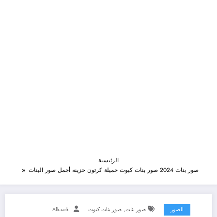
الرئيسية
صور بنات 2024 صور بنات كيوت جميلة كرتون حزينه أجمل صور البنات
,
الصور
صور بنات
صور بنات كيوت
Afkaark