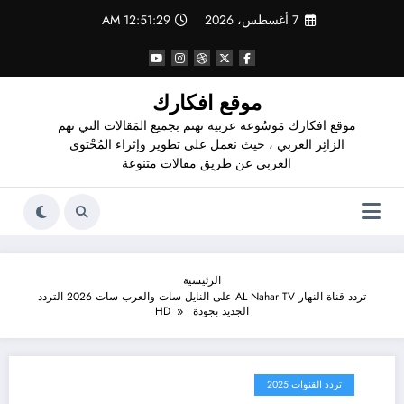
لتجاوز
7 أغسطس، 2026
12:51:30 AM
لى
لمحتوى
موقع افكارك
موقع افكارك مَوسُوعة عربية تهتم بجميع المَقالات التي تهم
الزائِر العربي ، حيث نعمل على تطوير وإثراء المُحْتوى
العربي عن طريق مقالات متنوعة
الرئيسية
تردد قناة النهار AL Nahar TV على النايل سات والعرب سات 2026 التردد
الجديد بجودة HD
تردد القنوات 2025