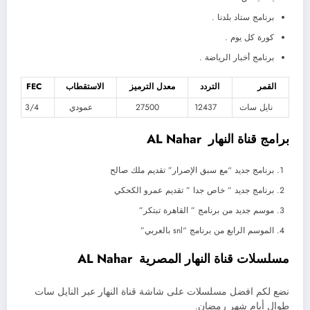
برنامج ستاد بلدنا .
كورة كل يوم .
برنامج أخبار الرياضة .
القمر
التردد
معدل الترميز
الاستقطاب
FEC
نايل سات
12437
27500
عمودي
3/4
برامج قناة النهار AL Nahar
برنامج جديد “مع سبق الإصرار” تقديم ملك صالح
برنامج جديد ” خاص جدا ” تقديم عمرو الكحكي
موسم جديد من برنامج ” القاهرة تبتكر”
الموسم الرابع من برنامج “snl بالعربي”
مسلسلات قناة النهار المصرية AL Nahar
نضع لكم افضل مسلسلات على شاشة قناة النهار عبر النايل سات
طوال أيام شهر رمضان.