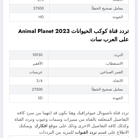
معامل تصحيح الخطأ:
27500
الجودة:
HD
تردد قناة كوكب الحيوانات 2023 Animal Planet
على العرب سات
التردد:
10930
الاستقطاب:
الأفقي
القمر الصناعي:
عربسات
الاتجاه:
3/4
معامل تصحيح الخطأ:
27500
الجودة:
SD
تردد قناة ناشيونال جيوغرافيك وهنا نكون قد انتهينا من سرد كافه
التفاصيل المتعلقه بالقناه من مميزات وسمات وعيوب وتردد القناة
وكذلك كافه التفاصيل الاخرى وذلك على موقع
افكارك
ويمكنك
الاطلاع على قسم
تردد القنوات
للمزيد من الترددات