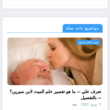
مواضيع ذات صلة
تفسير الاحلام والرؤى
ت
تع
– 
11 يونيو، 2025
عرف علي – ما هو تأويل ابن سيرين لتفسير حلم