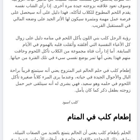
وسوف تعود علاقته بزوجته جيدة مرة أخرى. إذا رأى الشاب نفسه
يقدم اللحم المطبوخ للكلاب لتأكله، فهذا دليل على أنه سيحصل على
فرصة عمل مهمة ومثمرة سيكون لها الأثر الجيد على وضعه المالي
في المستقبل القريب.
رؤية الرجل كلب بني اللون يأكل اللحم في منامه دليل على زوال
كل الأعباء النفسية التي أقلقته وأثقلت قلبه بالهموم في الأيام
السابقة. أما إذا رأت فتاة مجموعة من الكلاب تأكل اللحوم وخافت
منهم فهذا يعني أنها تمر بوضع نفسي سيء في تلك الفترة من حياتها.
إطعام كلب في حلم الحالم غير المتزوج يعني أنه سيتمتع قريباً براحة
البال والأحوال الجيدة في حياته، وعندما يرى المرء كلاباً صغيرة تأكل
اللحوم في حلمه وهو سعيد، فهي بشرى له أنه سيتلقى خبر حمل
زوجته بطفل ذكر كما كان يأمل.
كلب اسود
إطعام كلب في المنام
الحلم بإطعام كلب يعني أن الحالم يتمتع بالعديد من الصفات النبيلة،
بما في ذلك الشجاعة والإقدام، خاصة في أوقات الأزمات. عندما يرى