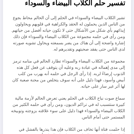
تفسير حلم الكلاب البيضاء والسوداء
تشير الكلاب البيضاء والسوداء في الحلم إلى أن الحالم محاط بجوع
من الناس الذين يحملون له الحقد والكراهية في قلوبهم ويحاولون
إيذائهم بأي شكل من الأشكال حتى لا تكون حياته أفضل من حياتهم.
ومن رأى في حلمه مجموعة من الكلاب البيضاء والسوداء فإن ذلك
إشارة واضحة إلى أن هناك من يضر بسمعته ويحاول تشويه صورته
لدى الناس حتى يفقد صحبتهم وتقديرهم له.
مجموعة من الكلاب البيضاء والسوداء تطارد الحالم في منامه ترمز
إلى مدى إهماله في عبادة ربه وعليه أن يتوقف عن فعل كل هذه
الذنوب إرضاءً لربه. إذا رأى الرجل في حلمه أنه يهرب من كلب
أبيض وأسود، فهذا دليل على أنه سوف يتخلص من محنة صعبة كان
لها أثر غير سار على حياته.
سماع صوت نباح الكلاب في الحلم يعني تعرض الحالم لأزمة مالية
كبيرة ستتسبب له في تراكم الديون، ومن رأى في حلمه الكثير من
الكلاب البيضاء والسوداء فهذا دليل على سوء علاقته بزوجته وتوبيخه
المستمر حتى أمام الناس.
إذا حلمت فتاة أنها تخاف من الكلاب فإن هذا ينذرها بالفشل في