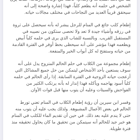
الشخص في حلمه أنه يطعم كلباً، فهذا إشارة واضحة إلى أنه
سيحقق قريباً العديد من النجاحات في مختلف مجالات حياته.
إطعام كلب جائع في المنام للرجل يبشر له بأنه سيحصل على ثروة
في رزقه وأشياء جيدة لا تعد ولا تحصى ستكون من نصيبه في
المستقبل القريب. وبالنسبة للشاب الذي يرى في حلمه كلباً أبيض
ويطعمه فهذا مؤشر على أنه سيحظى بحظ أوفر في الفترة القادمة
من حياته وستفتح له كل أبواب الخير والمنفعة.
إطعام مجموعة من الكلاب في حلم الحالم المتزوج يدل على أنه
سوف يستعين بأحد الأشخاص ليتمكن من حل جميع المشاكل التي
أزعجت حياته الزوجية في الفترة السابقة. إذا رأى الحالم في حلمه
كلباً أسود يهاجمه ويأكله فهذا إنذار له بأنه يرتكب الكثير من
الفواحش والسيئات وعليه أن يتوب منها قبل فوات الأوان.
وفسر ابن سيرين أن رؤية إطعام الكلاب في المنام تعني تورط
الحالم في بعض الأعمال المشبوهة. ولذلك يجب عليه أن يتوب منه
حتى لا يندم عليه بعد ذلك. في حين أن تقديم الماء للكلب في المنام
هو خبر جيد للحالم أنه سيتمكن من تحقيق ما كان يحاول تحقيقه منذ
فترة طويلة.