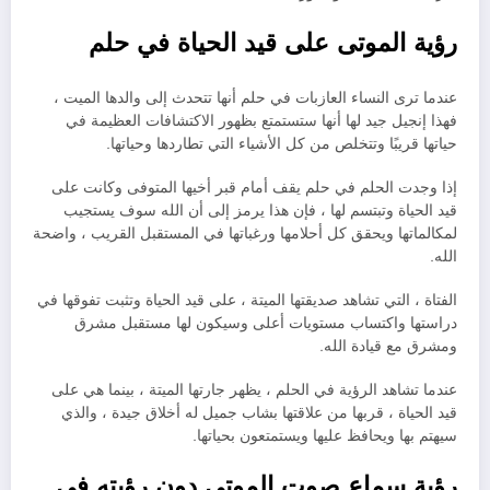
رؤية الموتى على قيد الحياة في حلم
عندما ترى النساء العازبات في حلم أنها تتحدث إلى والدها الميت ،
فهذا إنجيل جيد لها أنها ستستمتع بظهور الاكتشافات العظيمة في
حياتها قريبًا وتتخلص من كل الأشياء التي تطاردها وحياتها.
إذا وجدت الحلم في حلم يقف أمام قبر أخيها المتوفى وكانت على
قيد الحياة وتبتسم لها ، فإن هذا يرمز إلى أن الله سوف يستجيب
لمكالماتها ويحقق كل أحلامها ورغباتها في المستقبل القريب ، واضحة
الله.
الفتاة ، التي تشاهد صديقتها الميتة ، على قيد الحياة وتثبت تفوقها في
دراستها واكتساب مستويات أعلى وسيكون لها مستقبل مشرق
ومشرق مع قيادة الله.
عندما تشاهد الرؤية في الحلم ، يظهر جارتها الميتة ، بينما هي على
قيد الحياة ، قربها من علاقتها بشاب جميل له أخلاق جيدة ، والذي
سيهتم بها ويحافظ عليها ويستمتعون بحياتها.
رؤية سماع صوت الموتى دون رؤيته في