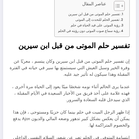
عناصر المقال
تفسير حلم الموتى من قبل ابن سيرين
تفسير الحلم للتحدث إلى الموتى
رؤية الموتى على قيد الحياة في حلم
رؤية سماع صوت الموتى دون رؤيته في الحلم
تفسير حلم الموتى من قبل ابن سيرين
إن تفسير حلم الموتى من قبل ابن سيرين وكان يبتسم ، معربًا عن
وفرة الخير وسبل العيش التي سيستمتع بها سير في حياته في الفترة
المقبلة وهذا سيكون له تأثير جيد عليه.
عندما يرى الحالم أثناء نومه شخصًا ميتًا يعود إلى الحياة مرة أخرى ،
فهذه علامة على أخذ فريق من الأخبار السعيدة في الأيام المقبلة ،
الذي سيدخل قلبه السعادة والسرور.
إذا ظهر الرجل الميت في حلم بينما كان حزينًا ومستوحى ، فإن هذا
يمكن أن يعكس بشكل كبير تدهور وضعه المالي والديون Ajon يدفع
والخصوم المتراكمة لها.
ابتسامة المتوفى في الحلم تعبر عن شعور السلام النفسي الداخلي