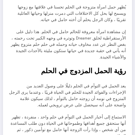
يُظهر حمل امرأة متزوجة في الحلم تحسنا في علاقتها مع زوجها
ويسمح لها بحل كل الاختلافات التي دمرت منزلها وحياتها العائلية
تقريبًا ، وكان الرجل يحلم أن أخته حامل في حياته.
إن مشاهدة امرأة معروفة للحالم حامل في الحلم. هذا دليل على
الأرستقراطية لخلق Dreamer وتوتره في وجهه الكبير تحت رحمته ،
بغض النظر عن عدد مخاوف حياته وحمله في حلم حلم متزوج يظهر
أنه يأتي في حقبة جديدة في حياتها ستكون مليئة بالأحداث الجيدة
والأشياء الجيدة.
رؤية الحمل المزدوج في الحلم
يعد الحمل في التوأم في الحلم دليلًا على وصول العديد من
الإجراءات والفوائد الجيدة للحلم في الحياة قريبًا ، وعندما يرى الرجل
المتزوج في نومه أن زوجته حامل بالتوأم ، لذلك سيكون علامة
واضحة على أنه سيحصل على عرض ترويجي لعمله.
الاستماع إلى أخبار الحمل في التوأم في حلم واحد ، منفردة ، تظهر
أنها ستحقق جميع أهدافها وطموحاتها في الحياة دون طلب المساعدة
من أي شخص ، وإذا رأت الزوجة أنها حامل مع توأمين ذكور ، ثم