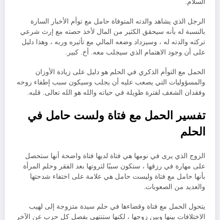
السلام.
الرجل الذي يشاهد والدته المتوفاة حامل مع توأم الأخبار السارة
بالنسبة له بأنه سيحقق الكثير من المال لأخذ حصته مع إرث شرعي
تركته والدته له ، وسيزداد وضعه المالي مع تأثيره وربه ، وهذا دليل
على أن وجود الاهتمام الذي سيجلب معه. أخ. كبير.
الحمل مع التوأم الذكري في الحلم هو دليل على زيادة الأوزان
والمسؤوليات التي يصعب عليه أن يجلب وسيكون سبب إطفاء روحه
وفقدان الشغف لفترة طويلة في حياته والله هو الله تعالى. قلبه.
تفسير الحمل مع فتاة ولست حامل في
الحلم
الزوج الذي يرى في نومها هي فتاة لديها فتاة واضحة أنها ستحصل
على مهارة في رزقها ، ستكون سببًا لثروتها بعد الفقر وحلم المرأة
بأنها حامل مع فتاة وليست حامل هي علامة على اختفاء شدحتها
والعديد من الصعوبات.
يتحول الحمل مع فتاة وقضاءها في حلم سيدة متزوجة إلى لهيب
الاختلافات بينها وبين زوجها ، لكنها ستنتهي بفصل كل حزب عن الآخر