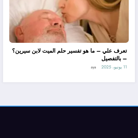
تعرف علي – م
– بالتفصيل
11 يونيو، 2025
ما هو تأويل ابن سيرين لتفسير حلم
زوجة؟ – بالتفصيل
aya