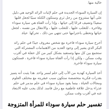
خالية منها.
إن السيارة السوداء الجديدة في حلم لإثبات الرائد الوحيد هي دليل
على أنها ستتزوج من رجل ثري وستكون الكتلة سببًا لجعل قلبها
سعيدًا وتضيف فرحًا إلى حياتها ، وإذا رأت الفتاة هي سيارة سوداء
وفاخرة ، للتغلب عليها ، للتغلب عليها ، والانتقال من نفسه ، لجعل
حياتها وتحظى باحترامها حتى تنتهي من ذلك ، تحركها. حياة.
أخرج سيارة سوداء فاخرة مع شخص معروف جيدًا في حلم رائد
البكر الذي يشير إلى وجود العديد من الاهتمامات المشتركة التي
ستجمع بين كل منها وتستفيد بشكل كبير من كل حفلة في أقرب
وقت ممكن ، ولكن إذا رأت الفتاة سيارة سوداء فاخرة ، فستكون
سيارة سوداء فاخرة.
أخذ السيارة كهدية من الأب إلى حلم لممر واحد. هذا يثبت أنه يتميز
بقدرات فكرية متخصصة ستكون سبب عبقريته مع مختلف العلوم
ومجالات الحياة ، بينما يقود سيارة سوداء في حلم مدمر في حلم
عذراء يدخل علاقة عاطفية مع رجل فاسد. لذلك يجب عليه الابتعاد
عنه في أقرب وقت ممكن.
تفسير حلم سيارة سوداء للمرأة المتزوجة