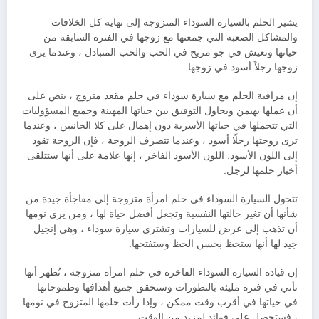
يشير الحلم بالسيارة السوداء المتزوجة إلى نهاية كل الخلافات
والمشاكل الصعبة التي جمعتها مع زوجها في الفترة السابقة من
حياتها وتعيش في جو مريح في الحب والحب المتبادل ، وعندما يرى
زوجها رجلاً أسود في زوجها.
إن مراقبة الحلم مع سيارة سوداء في حلم مقعد متزوج ، ينص على
أن عملها يهيمن ويحاول التوفيق بين حياتها المهينة وجميع المسؤوليات
التي تتحملها في حياتها الأسرية دون إهمال على كلا الجانبين ، وعندما
ترى زوجتها رجلًا أسود ، وعندما تتصرف الزوجة ، فإن الزوجة تقود
إلى اللون الأسود. اللون الأسود الفاخر ، إنها علامة على أنها ستتلقى
أخبار حلمها لرجل.
تتحول السيارة السوداء في حلم امرأة متزوجة إلى مفاجأة جيدة من
شأنها أن تغير حالتها النفسية وتجعل أفضل حياة لها ، ومن يرى نومها
أن تذهب إلى عرض للسيارات وتشتري سيارة سوداء ، وهي إنجيل
جيد لها أنها ستحظ بحسن الحظ وستفتحها.
إن قيادة السيارة السوداء الفاخرة في حلم امرأة متزوجة ، تُظهر أنها
تأتي في فترة مليئة بالتطورات وستحقق جميع أهدافها وطموحاتها
في حياتها في أقرب وقت ممكن ، وإذا رأت حلمها المتزوج في نومها
، فستحصل على فوائد لمزيد من الوقت.