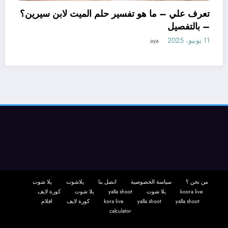
تعرف علي –
– بالتفصيل
11 يونيو، 2025
– ما هو تأويل ابن سيرين لتفسير حلم
لمتزوجة؟ – بالتفصيل
aya
من نحن ؟
سياسة الخصوصية
اتصل بنا
يلاشوت
يلا شوت
koora live
يلا شوت
yalla shoot
يلا شوت
كورة لايف