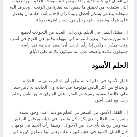
إن القمل في حلم جدية واحدة يظهر أنه سيواجه العديد من العقبات
التي ستمنعه ​​من تحقيق ما يطمح إليه لفترة من الوقت ، ويعرف الله
سبحانه وتعالى بشكل أفضل وبينما رأى الحالم أثناء حلمه أن يحصل
على قمله وشعره ، فهو رجل من شعره لفترة طويلة.
إن مقتل القمل في الحلم يؤدي إلى العديد من التحولات لجميع
الحالمين وسوف يتغير قسومه في سهولة وقلق في الفرج في أسرع
وقت ممكن ، ولكن إذا رأى الرجل أن القمل يجرمه في رأسه ،
فسيكون علامة واضحة على أنه سيكون علامة على الأيام.
الحلم الأسود
قمل الأسود في حلم الحالم يظهر أن الحالم يعاني من الخيانة
والخداع بين أكثر الناس موثوقية في حياته وأن الحادث له تأثير جيد
على حالته النفسية وسيخسر القدرة على الوثوق بجميع الناس وحلم
رجل مع قمل أسود.
إن القفل الأسود في الشعر في الحلم هو دليل على وجود سيدة
بالقرب من الحالم الذي يكره كل ما لديه في حياته ويحاول التوقيع
بينه وبين زوجته بأي حال من الأحوال ، وبينما رأت الحلم في نومها ،
فإن القمل الأسود في حجم كبير ، لذلك يعني أنها ستكون كبيرة في