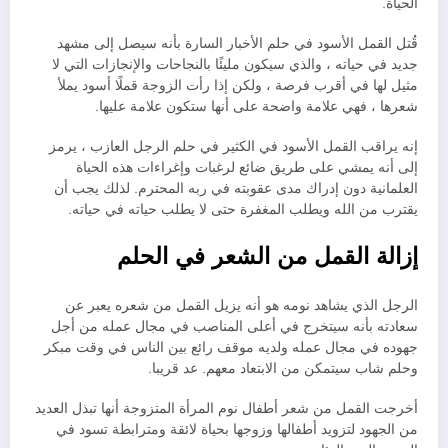
الحياة.
قُتل القمل الأسود في حلم الأخبار السارة بأنه سيصل إلى مشهد
جديد في حياته ، والذي سيكون مليئًا بالنجاحات والإنجازات التي لا
مثيل لها في أقرب فرصة ، ولكن إذا رأت الزوجة قملًا أسود يملأ
شعرها ، فهي علامة واضحة على أنها ستكون علامة عليها.
إنه يراقب القمل الأسود في الكثير في حلم الرجل العازب ، يرمز
إلى أنه يمشي على طريق ضائع لرغبات وإغراءات هذه الحياة
العلمانية دون إدراك مدى عقوبته في ربه المحترم. لذلك يجب أن
يقترب من الله ويطلب المغفرة حتى لا يطلب حياته في حياته.
إزالة القمل من الشعر في الحلم
الرجل الذي يشاهد نومه هو أنه يزيل القمل من شعره يعبر عن
سعادته بأنه سيتخرج في أعلى المناصب في مجال عمله من أجل
جهوده في مجال عمله ولديه موقف رائع بين الناس في وقت مبكر
وحلم شاب سيتمكن من الابتعاد معهم. عد قريبا.
أخرجت القمل من شعر أطفال نوم المرأة المتزوجة أنها تبذل العديد
من الجهود لتزويد أطفالها وزوجها بحياة لائقة ومترابطة تسود في