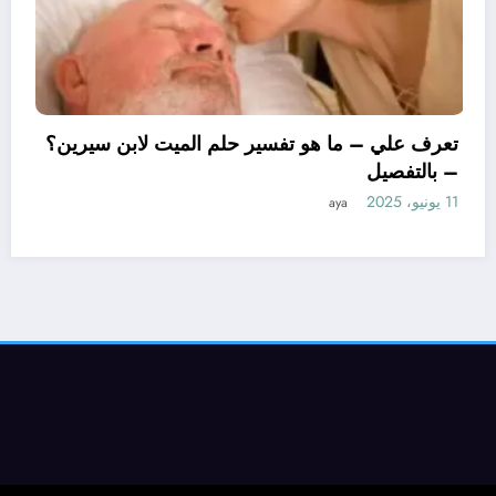
تعرف علي – ما هو تفسير حلم الميت لا
– بالتفصيل
11 يونيو، 2025
aya
تفسير حلم