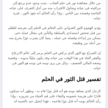
من خلال مشاهدة ثور في حلم الشاب ، يثبت وجود عدو يرجع إلى
مراقبته في حياته ويحاول الاقتراب منه من أجل التعرف على حياته
الخاصة وفضحه بين الناس ، وإذا رأى الحالم أنه يقود الثور ، فترة
حياته.
يؤدي الهجوم الثور العدواني على الحالم في الحلم إلى تعرضه للظلم
من قبل شخص استبدادي بالسلطة والتأثير في مجال عمله حتى
يتمكن من إيذاءه وفصله عن عمله ، بينما كان يضرب ثورًا يخرج منه
من أجله من وظيفته.
إن الصراع مع الثور الذي يركض في الحلم يرمز إلى حالم الانزعاج
والفقر الجاد في هذا الوقت من حياته وقد يكون مليئًا بديونه ، وقضية
وضعه المالي الضعيف ، وكل من يرى نومه في نومه هو الثور في
حياته.
تفسير قتل الثور في الحلم
الرجل الذي يشاهد نومه هو أنه قتل ثورًا قام به ، ويظهر أنه سيكون
قادرًا على هزيمة خصومه والبقاء على قيد الحياة من شروره ، وإذا
رأى الحالم نومه أنه قتل ثورًا هاجمه ، فهذا إنجيل جيد بالنسبة له.