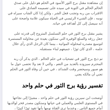
إن مشاهدة مقتل برج الثور الأسود في الحلم هو دليل على صدق
الحالم الحالم في التوبة في سيده على تصميمه الصادق على
الاقتراب من ربه وتجنب فعل الشر ، ولكن إذا كان الشاب سيراه في
نومه ، فإن الشيء الرئيسي في الحياة سيكون علامة واضحة على
أنه سيصل إلى كل أهدافه في حياته.
يشير مقتل برج الثور في حلم التسلسل المتزوج إلى قدرته على
جعل رزقه والسلع الوفيرة التي ستكون بعيدة عن محاولته المستمرة
لتوسيع مصدره لمحلوله المواتية ، بينما كان الرجل الذي رأى خلال
حلمه ، الذي كان ثورًا ، جميعهم لبناء مستقبله.
تم ذبح برج الثور في تضحيات في حلم الحالم ، الذي يذكر أن ربه
المحترم سيزوده بالعديد من النعم ، والتي لا تعد ولا تحصى حول ما
هو صبور وسيحضر وقت الشدائد ، في حين أن وفاة الثور في الحلم
تعني أن مالكه يعني.
تفسير رؤية برج الثور في حلم واحد
أوضحت ابن سيرين رؤية الثور في حلم واحد ، مشيرًا إلى نجاحها
في المستوى العلمي والعملي في حياتها وستكون مصدر فخر لوالديها
أمام جميع الناس ، وعندما ترى الفتاة نومها بأنها تقود ثورًا كبيرًا ،