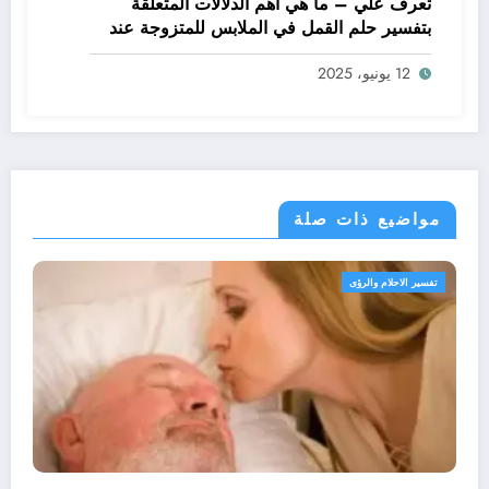
تعرف علي – ما هي أهم الدلالات المتعلقة
بتفسير حلم القمل في الملابس للمتزوجة عند
ابن سيرين؟ – بالتفصيل
12 يونيو، 2025
مواضيع ذات صلة
الرؤى
تفسير الاحلام وال