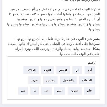
تحذرها التوت الحامض في حلم امرأة حامل من أنها سوف تمر عبر
العديد من الأزمات وتوافقها أثناء حلمها ، سواء كانت نفسية أو موادًا
أن خسره الجنين عندما يمر وقتها في رحمتها ويشربها ويشربها
ويشربها ويشربها ويشربها ويشربها ويشربها ويشربها ويشربها ويشربها
ويشربها.
يشير شراء التوت في حلم لامرأة حامل إلى أن زوجها ، زوجها ،
سيؤيدها على أفضل وجه في الحياة ، حتى يتم استرداد حالتها الصحية
بشكل جيد بعد نهاية الحمل والولادة ، وترغب الله ، وترى امرأة
حامل في الوقت المناسب لها.
وسم
أهم
ابن
الاحمر
التوت
الدلالات
المتعلقة
بالتفصيل
بتفسير
تعرف
حلم
سيرين
علي
عند
ما
هي