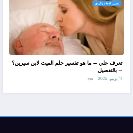
تفسير الاحلام والرؤى
تعرف علي – ما 
– بالتفصيل
11 يونيو، 2025
aya
 هو تأويل ابن سيرين لتفسير حلم
جة؟ – بالتفصيل
ay