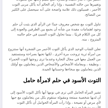
وتغييرها من حالته النفسية ، وإذا رأى الحالم أنه يأكل مربى التوت
الأحمر ، فسيكون ذلك علامة واضحة على أنه سيحصل على الكثير
من النصائح.
تناول التوت مع شخص معروف جيدًا عن الرأي الذي يثبت أن حلم
وجود اهتمامات مفيدة من شأنه أن يجمع بين الطرفين والعودة إلى
كل من الكلام قريبًا ، بينما تحاول التوت السيئ في حلم حالمه
المتزوج ، منه.
تعلن الشاب الوحيد الذي يأكل التوت الأحمر من الشجرة أنها ستتزوج
من امرأة ثرية تزوجت مرة أخرى ، لكنها تحبها بصراحة وستستفيد
من العمل معها في مجال التجارة وعندما ترى زوجتها التوت الحمراء
، ونظيفة ، ومعاملة الأشخاص والأشخاص الذين يتعاملون مع أولئك
الذين يتعاملون مع سخاءها وحسناتها الجيدة.
التوت الأسود في حلم لامرأة حامل
تشير المرأة الحامل التي ترى في نومها أنها تأكل التوت الأسود إلى
أن لديها شخصية ممتعة ومقبولة ستقوم بكل من يتعاملون مع حبها
لأي مرض أو نصيحة ، وإذا رأت المرأة الحوامل أن تأكل التوت
الأسود وذوقها هو ذوق جيد ،