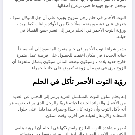
وتجعل جميع جهودها حتى ترعرع أطفالها.
التوت الأحمر في حلم رجل متزوج يجبره على أن جل المولال سوف
يتعرف على عينيه ويمنحه نسلًا جيدًا من الأولاد والبنات كما يريد ،
ورؤية التوت الأحمر في الحلم يرمز إلى تغيير جميع القضايا في
حياته.
يشير شراء التوت الأحمر في حلم منفرد المقصود إلى أنه سيبدأ
حياته الجديدة في مكان اختفت للحصول على فرصة عمل مثمرة
خارج حدود بلاده ، وسيكون وضعه المالي سيكون بشكل ملحوظ أن
الزوج يرى في نومه أن زوجته تُعرض على حائط حمراء.
رؤية التوت الأحمر تأكل في الحلم
إنه يحلم بتناول التوت بالتسلسل الفريد يرمز إلى التخلي عن العديد
من الأعمال والفوائد الجيدة لحياته قريبًا والرجل الذي يراقب نومه هو
أنه يأكل التوت وأن ذوقه كان جيدًا وحمراء. هذا دليل على حلول
السعادة والازدهار لحياته في أقرب وقت ممكن.
تُظهر مشاهدة التوت الطازج واستهلاكها في الحلم أن الرؤية يتلقى
الكثير من الأخبار الجيدة والسارة التي سيتم رفعها من معنوياته